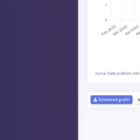
sursa: Date publice cole
Download grafic