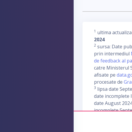
1
ultima actualiza
2024
2
sursa: Date publ
prin intermediul
de feedback al pa
catre Ministerul S
afisate pe
data.g
procesate de
Gra
3
lipsa date Sept
date incomplete I
date August 2024
incomplete Sept