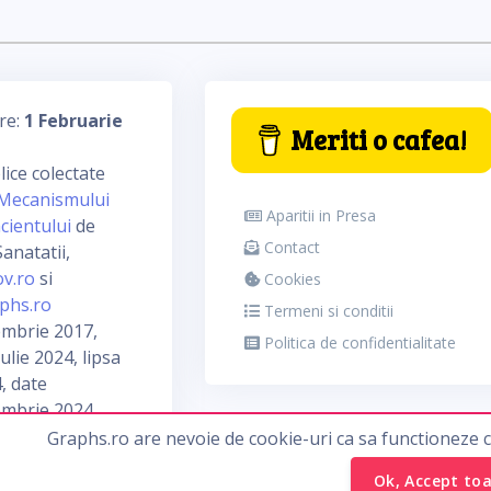
re:
1 Februarie
Meriti o cafea!
ice colectate
Mecanismului
Aparitii in Presa
cientului
de
Contact
anatatii,
ov.ro
si
Cookies
phs.ro
Termeni si conditii
embrie 2017,
Politica de confidentialitate
ulie 2024, lipsa
, date
embrie 2024
Graphs.ro are nevoie de cookie-uri ca sa functioneze 
Ok, Accept to