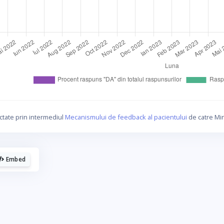
La fel cum tie iti plac graficele, mie imi
plac cafelele.
ctate prin intermediul
Mecanismului de feedback al pacientului
de catre Min
Daca urmaresti graficele de pe Graphs.ro, gandeste-te c
o cafea mi-ar da energie sa mai fac si altele!
Embed
☕ Meriti o cafea!
Poate altadata.