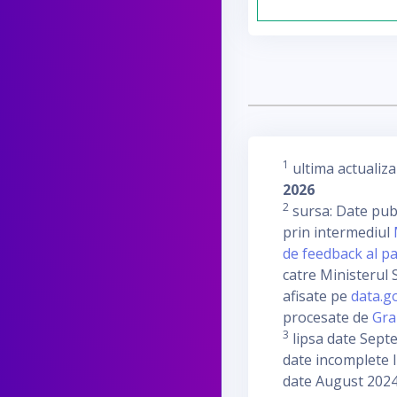
1
ultima actualiza
2026
2
sursa: Date publ
prin intermediul
de feedback al pa
catre Ministerul S
afisate pe
data.g
procesate de
Gra
3
lipsa date Sept
date incomplete I
date August 2024