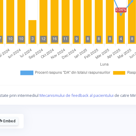
La fel cum tie iti plac graficele, mie imi
plac cafelele.
ctate prin intermediul
Mecanismului de feedback al pacientului
de catre Min
aca urmaresti graficele de pe Graphs.ro, gandeste-te 
o cafea mi-ar da energie sa mai fac si altele!
Embed
☕ Meriti o cafea!
Poate altadata.