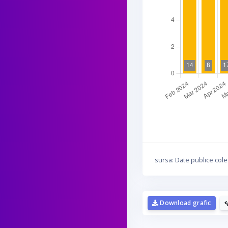
sursa: Date publice cole
D
Download grafic