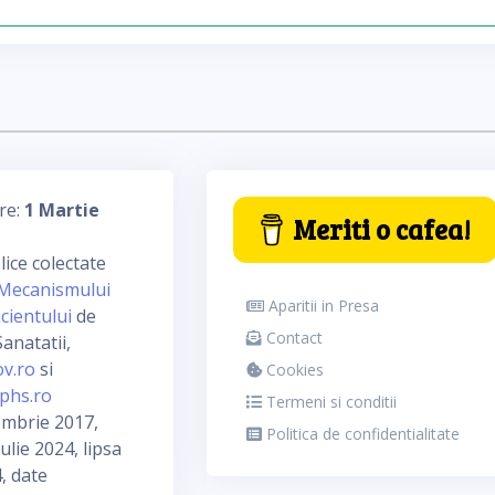
re:
1 Martie
Meriti o cafea!
ice colectate
Mecanismului
Aparitii in Presa
cientului
de
Contact
anatatii,
ov.ro
si
Cookies
phs.ro
Termeni si conditii
embrie 2017,
Politica de confidentialitate
ulie 2024, lipsa
, date