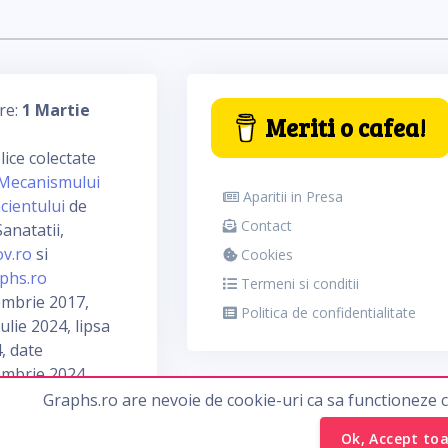
re:
1 Martie
Meriti o cafea!
ice colectate
Mecanismului
Aparitii in Presa
cientului
de
Contact
anatatii,
ov.ro
si
Cookies
phs.ro
Termeni si conditii
embrie 2017,
Politica de confidentialitate
ulie 2024, lipsa
, date
embrie 2024
Graphs.ro are nevoie de cookie-uri ca sa functioneze 
Ok, Accept to