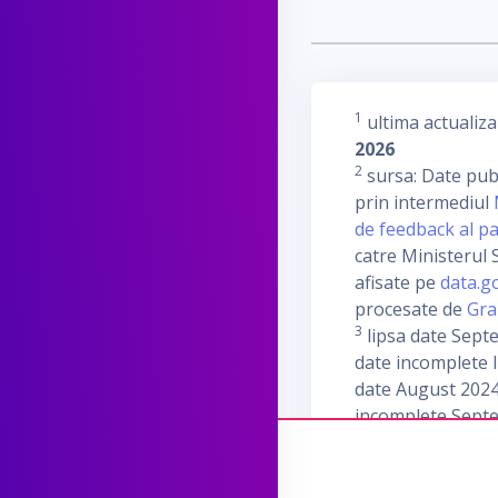
1
ultima actualiza
2026
2
sursa: Date publ
prin intermediul
de feedback al pa
catre Ministerul S
afisate pe
data.g
procesate de
Gra
3
lipsa date Sept
date incomplete I
date August 2024
incomplete Sept