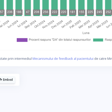
La fel cum tie iti plac graficele, mie imi
plac cafelele.
ctate prin intermediul
Mecanismului de feedback al pacientului
de catre Min
Daca urmaresti graficele de pe Graphs.ro, gandeste-te c
o cafea mi-ar da energie sa mai fac si altele!
Embed
☕ Meriti o cafea!
Poate altadata.