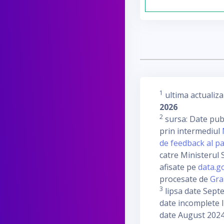
1
ultima actualiza
2026
2
sursa: Date publ
prin intermediul
de feedback al pa
catre Ministerul S
afisate pe
data.g
procesate de
Gra
3
lipsa date Sept
date incomplete I
date August 2024