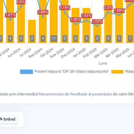
La fel cum tie iti plac graficele, mie imi
plac cafelele.
ctate prin intermediul
Mecanismului de feedback al pacientului
de catre Min
Daca urmaresti graficele de pe Graphs.ro, gandeste-te c
o cafea mi-ar da energie sa mai fac si altele!
Embed
☕ Meriti o cafea!
Poate altadata.