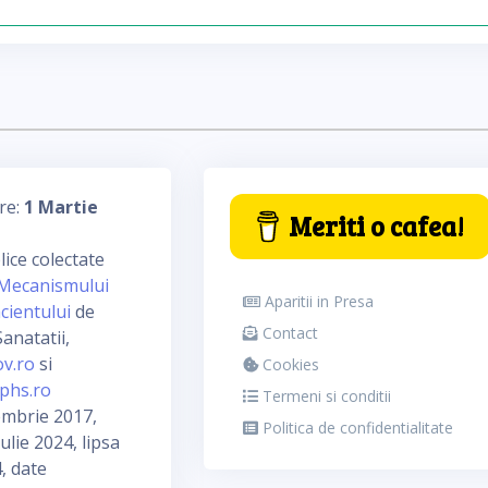
re:
1 Martie
Meriti o cafea!
ice colectate
Mecanismului
Aparitii in Presa
cientului
de
Contact
anatatii,
ov.ro
si
Cookies
phs.ro
Termeni si conditii
embrie 2017,
Politica de confidentialitate
ulie 2024, lipsa
, date