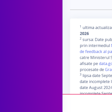
1
ultima actualiza
2026
2
sursa: Date publ
prin intermediul
de feedback al pa
catre Ministerul S
afisate pe
data.g
procesate de
Gra
3
lipsa date Sept
date incomplete I
date August 2024
incomplete Sept