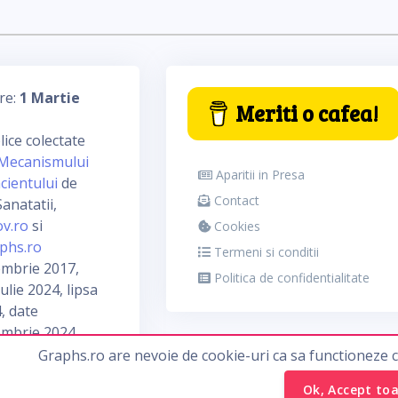
re:
1 Martie
Meriti o cafea!
ice colectate
Mecanismului
Aparitii in Presa
cientului
de
Contact
anatatii,
ov.ro
si
Cookies
phs.ro
Termeni si conditii
embrie 2017,
Politica de confidentialitate
ulie 2024, lipsa
, date
embrie 2024
Graphs.ro are nevoie de cookie-uri ca sa functioneze 
Ok, Accept to