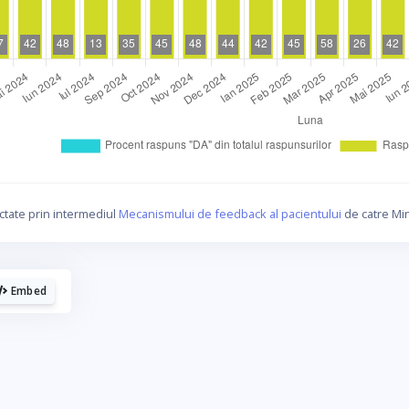
La fel cum tie iti plac graficele, mie imi
plac cafelele.
ctate prin intermediul
Mecanismului de feedback al pacientului
de catre Min
Daca urmaresti graficele de pe Graphs.ro, gandeste-te c
o cafea mi-ar da energie sa mai fac si altele!
Embed
☕ Meriti o cafea!
Poate altadata.