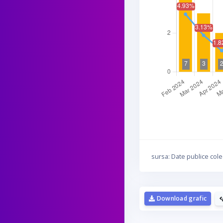
sursa: Date publice cole
D
Download grafic