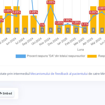
La fel cum tie iti plac graficele, mie imi
plac cafelele.
ctate prin intermediul
Mecanismului de feedback al pacientului
de catre Min
aca urmaresti graficele de pe Graphs.ro, gandeste-te 
o cafea mi-ar da energie sa mai fac si altele!
Embed
☕ Meriti o cafea!
Poate altadata.