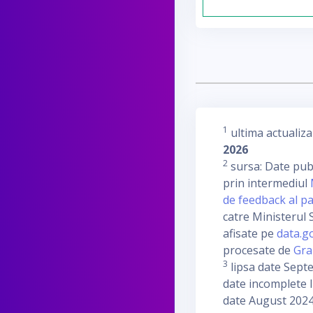
1
ultima actualiza
2026
2
sursa: Date publ
prin intermediul
de feedback al pa
catre Ministerul S
afisate pe
data.g
procesate de
Gra
3
lipsa date Sept
date incomplete I
date August 2024