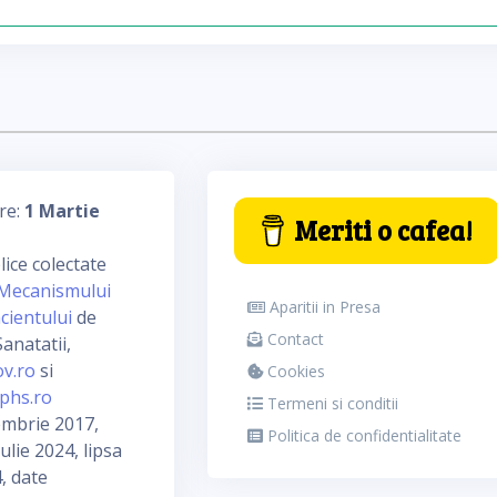
re:
1 Martie
Meriti o cafea!
ice colectate
Mecanismului
Aparitii in Presa
cientului
de
Contact
anatatii,
ov.ro
si
Cookies
phs.ro
Termeni si conditii
embrie 2017,
Politica de confidentialitate
ulie 2024, lipsa
, date