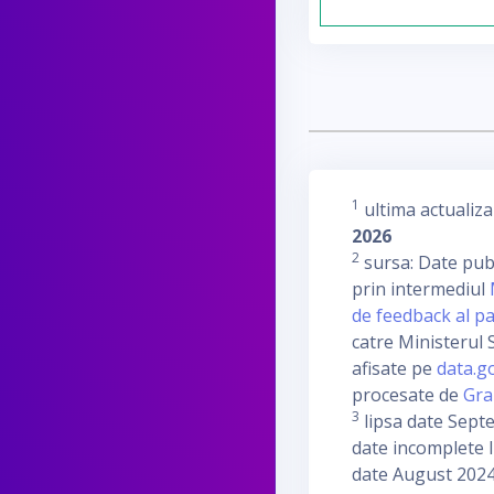
1
ultima actualiza
2026
2
sursa: Date publ
prin intermediul
de feedback al pa
catre Ministerul S
afisate pe
data.g
procesate de
Gra
3
lipsa date Sept
date incomplete I
date August 2024