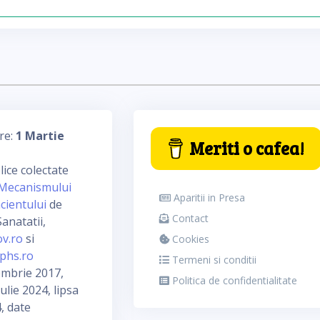
re:
1 Martie
Meriti o cafea!
ice colectate
Mecanismului
Aparitii in Presa
cientului
de
Contact
anatatii,
ov.ro
si
Cookies
phs.ro
Termeni si conditii
embrie 2017,
Politica de confidentialitate
ulie 2024, lipsa
, date