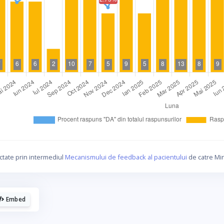
La fel cum tie iti plac graficele, mie imi
plac cafelele.
ctate prin intermediul
Mecanismului de feedback al pacientului
de catre Min
Daca urmaresti graficele de pe Graphs.ro, gandeste-te ca
o cafea mi-ar da energie sa mai fac si altele!
Embed
☕ Meriti o cafea!
Poate altadata.