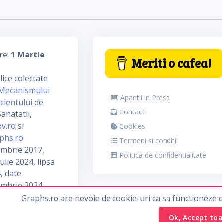
re:
1 Martie
Meriti o cafea!
ice colectate
Mecanismului
Aparitii in Presa
cientului
de
Contact
anatatii,
ov.ro
si
Cookies
phs.ro
Termeni si conditii
embrie 2017,
Politica de confidentialitate
ulie 2024, lipsa
, date
embrie 2024
Graphs.ro are nevoie de cookie-uri ca sa functioneze 
Ok, Accept to