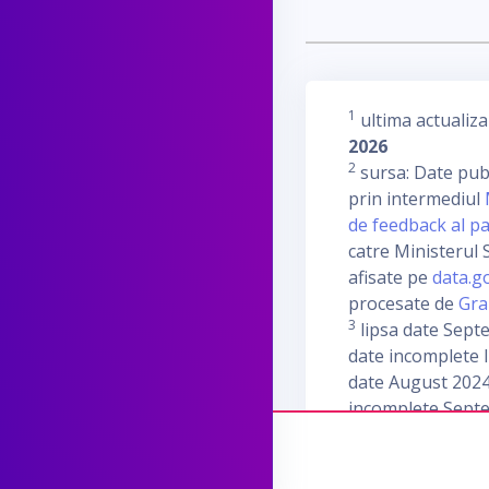
1
ultima actualiza
2026
2
sursa: Date publ
prin intermediul
de feedback al pa
catre Ministerul S
afisate pe
data.g
procesate de
Gra
3
lipsa date Sept
date incomplete I
date August 2024
incomplete Sept