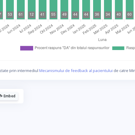
La fel cum tie iti plac graficele, mie imi
plac cafelele.
ctate prin intermediul
Mecanismului de feedback al pacientului
de catre Min
Daca urmaresti graficele de pe Graphs.ro, gandeste-te ca
o cafea mi-ar da energie sa mai fac si altele!
Embed
☕ Meriti o cafea!
Poate altadata.