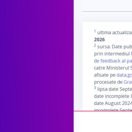
1
ultima actualiza
2026
2
sursa: Date publ
prin intermediul
de feedback al pa
catre Ministerul S
afisate pe
data.g
procesate de
Gra
3
lipsa date Sept
date incomplete I
date August 2024
incomplete Sept