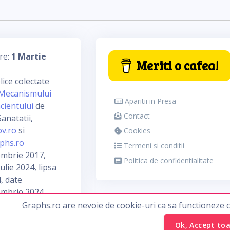
re:
1 Martie
Meriti o cafea!
ice colectate
Mecanismului
Aparitii in Presa
cientului
de
Contact
anatatii,
ov.ro
si
Cookies
phs.ro
Termeni si conditii
embrie 2017,
Politica de confidentialitate
ulie 2024, lipsa
, date
embrie 2024
Graphs.ro are nevoie de cookie-uri ca sa functioneze 
Ok, Accept to