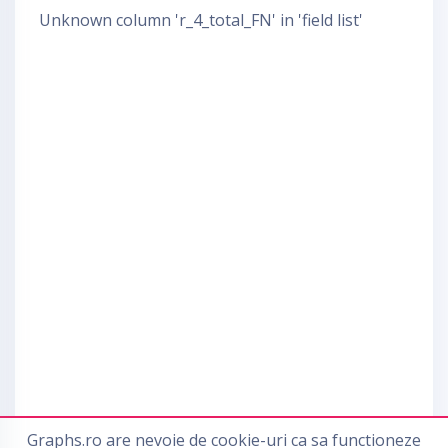
Unknown column 'r_4_total_FN' in 'field list'
9. Solicitare Spaga
10. Raportare Anticoruptie
Graphs.ro are nevoie de cookie-uri ca sa functioneze