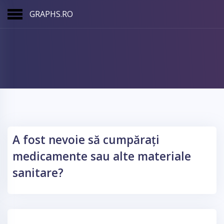
GRAPHS.RO
ada Istorica
Feedback pacienti
Rapoarte Spitale
A fost nevoie să cumpărați
medicamente sau alte materiale
1. Servicii Medicale
sanitare?
2. Activitatea Medicului
3. Curatenie Spital