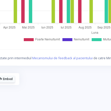
La fel cum tie iti plac graficele, mie imi
plac cafelele.
ctate prin intermediul
Mecanismului de feedback al pacientului
de catre Min
Daca urmaresti graficele de pe Graphs.ro, gandeste-te c
o cafea mi-ar da energie sa mai fac si altele!
Embed
☕ Meriti o cafea!
Poate altadata.