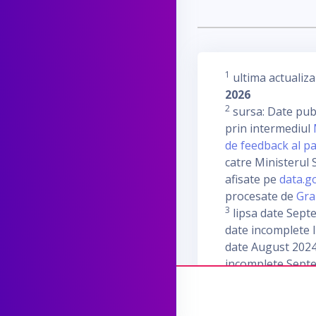
1
ultima actualiza
2026
2
sursa: Date publ
prin intermediul
de feedback al pa
catre Ministerul S
afisate pe
data.g
procesate de
Gra
3
lipsa date Sept
date incomplete I
date August 2024
incomplete Sept