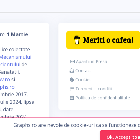
re:
1 Martie
Meriti o cafea!
ice colectate
Mecanismului
Aparitii in Presa
cientului
de
Contact
anatatii,
ov.ro
si
Cookies
phs.ro
Termeni si conditii
embrie 2017,
Politica de confidentialitate
ulie 2024, lipsa
, date
embrie 2024
Graphs.ro are nevoie de cookie-uri ca sa functioneze 
Ok, Accept to