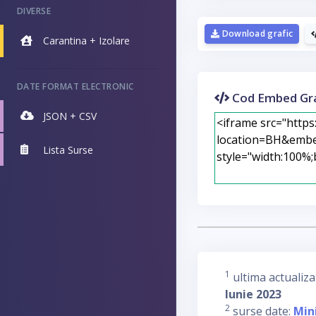
DIVERSE
Download grafic
Carantina + Izolare
DATE FORMAT ELECTRONIC
Cod Embed Gra
JSON + CSV
Lista Surse
1
ultima actualiza
Iunie 2023
2
surse date:
Min