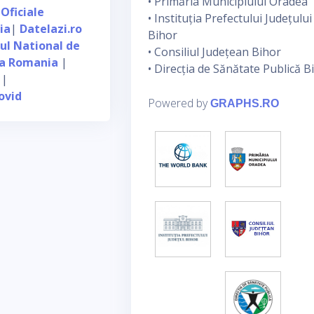
• Primăria Municipiului Oradea
 Oficiale
• Instituția Prefectului Județului
ia
|
Datelazi.ro
Bihor
tul National de
• Consiliul Județean Bihor
ca Romania
|
• Direcția de Sănătate Publică B
|
ovid
Powered by
GRAPHS.RO