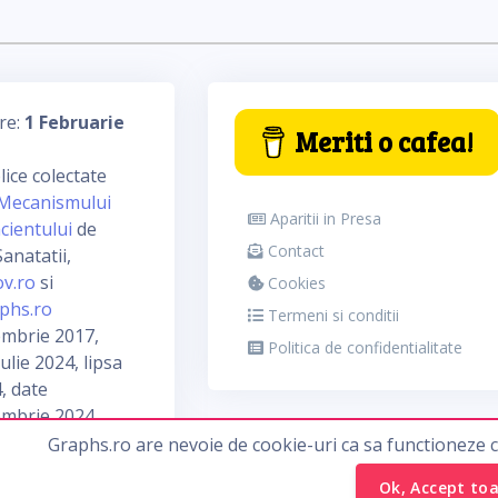
re:
1 Februarie
Meriti o cafea!
ice colectate
Mecanismului
Aparitii in Presa
cientului
de
Contact
anatatii,
ov.ro
si
Cookies
phs.ro
Termeni si conditii
embrie 2017,
Politica de confidentialitate
ulie 2024, lipsa
, date
embrie 2024
Graphs.ro are nevoie de cookie-uri ca sa functioneze 
Ok, Accept to