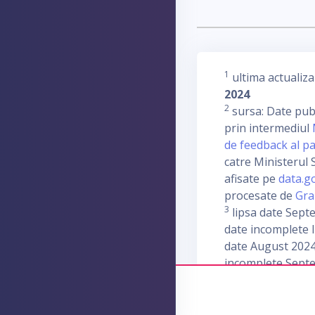
1
ultima actualiza
2024
2
sursa: Date publ
prin intermediul
de feedback al pa
catre Ministerul S
afisate pe
data.g
procesate de
Gra
3
lipsa date Sept
date incomplete I
date August 2024
incomplete Sept