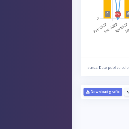
sursa: Date publice cole
Download grafic