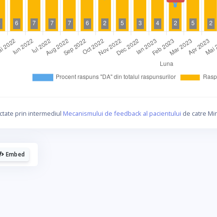
La fel cum tie iti plac graficele, mie imi
plac cafelele.
ctate prin intermediul
Mecanismului de feedback al pacientului
de catre Min
Daca urmaresti graficele de pe Graphs.ro, gandeste-te c
o cafea mi-ar da energie sa mai fac si altele!
Embed
☕ Meriti o cafea!
Poate altadata.