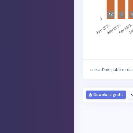
sursa: Date publice cole
Download grafic