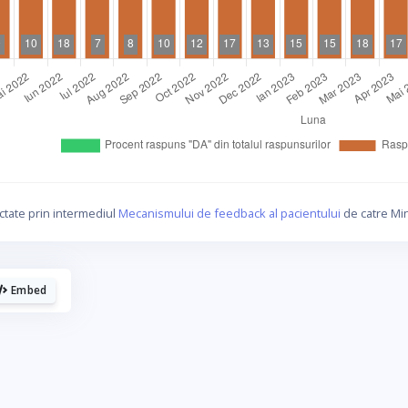
La fel cum tie iti plac graficele, mie imi
plac cafelele.
ctate prin intermediul
Mecanismului de feedback al pacientului
de catre Min
Daca urmaresti graficele de pe Graphs.ro, gandeste-te c
o cafea mi-ar da energie sa mai fac si altele!
Embed
☕ Meriti o cafea!
Poate altadata.