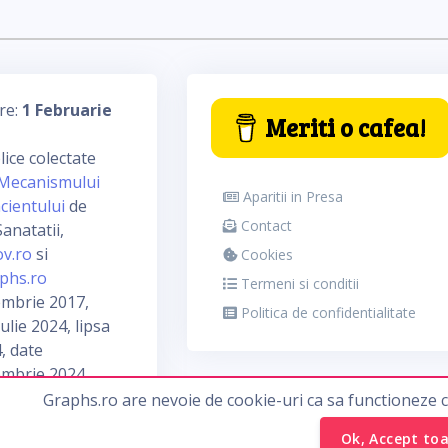
re:
1 Februarie
Meriti o cafea!
ice colectate
Mecanismului
Aparitii in Presa
cientului
de
Contact
anatatii,
ov.ro
si
Cookies
phs.ro
Termeni si conditii
embrie 2017,
Politica de confidentialitate
ulie 2024, lipsa
, date
embrie 2024
Graphs.ro are nevoie de cookie-uri ca sa functioneze 
Ok, Accept to