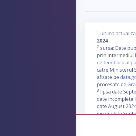
1
ultima actualiza
2024
2
sursa: Date publ
prin intermediul
de feedback al pa
catre Ministerul S
afisate pe
data.g
procesate de
Gra
3
lipsa date Sept
date incomplete I
date August 2024
incomplete Sept