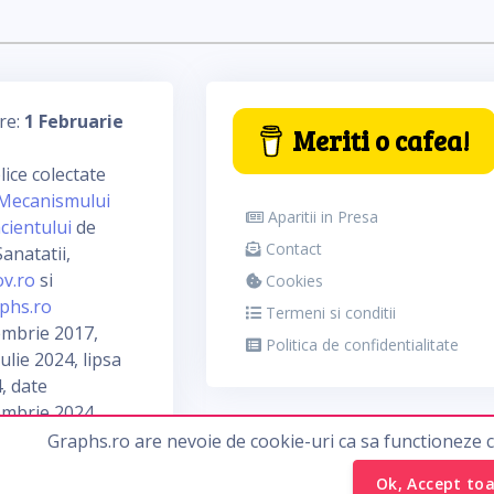
re:
1 Februarie
Meriti o cafea!
ice colectate
Mecanismului
Aparitii in Presa
cientului
de
Contact
anatatii,
ov.ro
si
Cookies
phs.ro
Termeni si conditii
embrie 2017,
Politica de confidentialitate
ulie 2024, lipsa
, date
embrie 2024
Graphs.ro are nevoie de cookie-uri ca sa functioneze 
Ok, Accept to