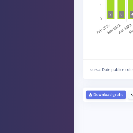
sursa: Date publice cole
Download grafic