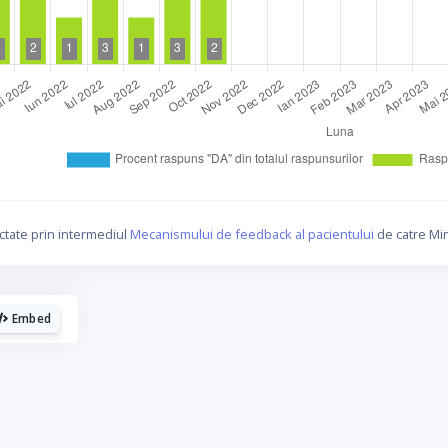
La fel cum tie iti plac graficele, mie imi
plac cafelele.
ctate prin intermediul
Mecanismului de feedback al pacientului
de catre Min
Daca urmaresti graficele de pe Graphs.ro, gandeste-te c
o cafea mi-ar da energie sa mai fac si altele!
Embed
☕ Meriti o cafea!
Poate altadata.