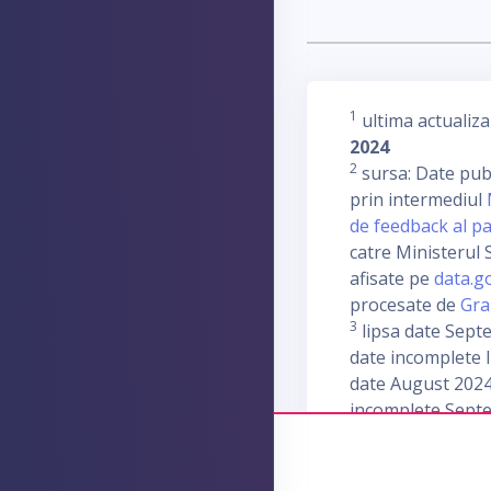
1
ultima actualiza
2024
2
sursa: Date publ
prin intermediul
de feedback al pa
catre Ministerul S
afisate pe
data.g
procesate de
Gra
3
lipsa date Sept
date incomplete I
date August 2024
incomplete Sept