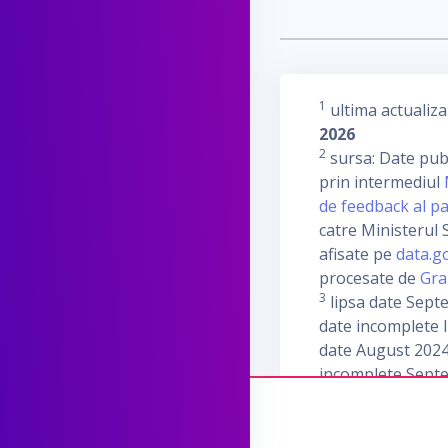
1
ultima actualiza
2026
2
sursa: Date publ
prin intermediul
de feedback al pa
catre Ministerul S
afisate pe
data.g
procesate de
Gra
3
lipsa date Sept
date incomplete I
date August 2024
incomplete Sept