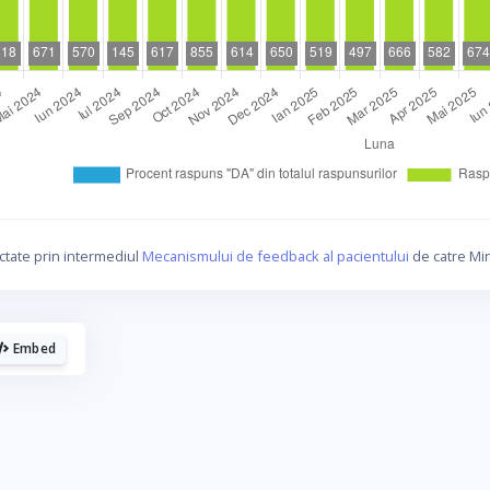
La fel cum tie iti plac graficele, mie imi
plac cafelele.
ctate prin intermediul
Mecanismului de feedback al pacientului
de catre Min
Daca urmaresti graficele de pe Graphs.ro, gandeste-te ca
o cafea mi-ar da energie sa mai fac si altele!
Embed
☕ Meriti o cafea!
Poate altadata.