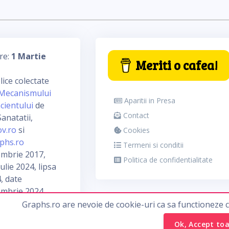
re:
1 Martie
Meriti o cafea!
ice colectate
Mecanismului
Aparitii in Presa
cientului
de
Contact
anatatii,
ov.ro
si
Cookies
phs.ro
Termeni si conditii
embrie 2017,
Politica de confidentialitate
ulie 2024, lipsa
, date
embrie 2024
Graphs.ro are nevoie de cookie-uri ca sa functioneze 
Ok, Accept to