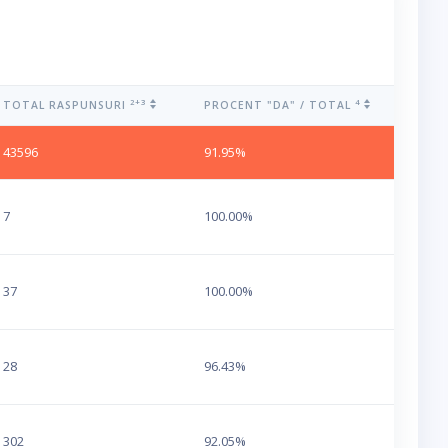
2+3
4
TOTAL RASPUNSURI
PROCENT "DA" / TOTAL
43596
91.95%
7
100.00%
37
100.00%
28
96.43%
302
92.05%