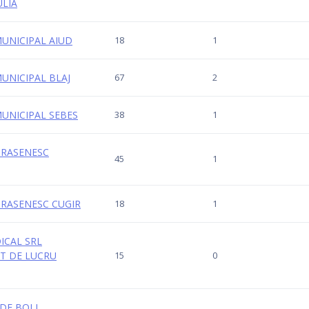
ULIA
MUNICIPAL AIUD
18
1
MUNICIPAL BLAJ
67
2
 MUNICIPAL SEBES
38
1
 ORASENESC
45
1
 ORASENESC CUGIR
18
1
DICAL SRL
T DE LUCRU
15
0
 DE BOLI