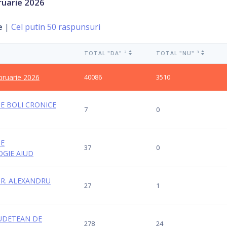
bruarie 2026
e
|
Cel putin 50 raspunsuri
2
3
TOTAL "DA"
TOTAL "NU"
ebruarie 2026
40086
3510
DE BOLI CRONICE
7
0
DE
37
0
GIE AIUD
 DR. ALEXANDRU
27
1
 JUDETEAN DE
278
24