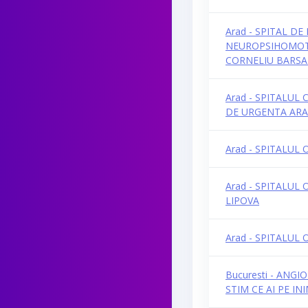
Arad - SPITAL D
NEUROPSIHOMOT
CORNELIU BARSA
Arad - SPITALUL 
DE URGENTA AR
Arad - SPITALUL
Arad - SPITALUL
LIPOVA
Arad - SPITALUL
Bucuresti - ANGI
STIM CE AI PE IN