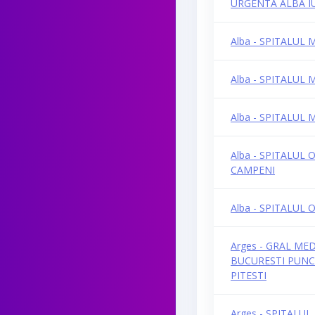
URGENTA ALBA I
Alba - SPITALUL 
Alba - SPITALUL 
Alba - SPITALUL
Alba - SPITALUL
CAMPENI
Alba - SPITALUL
Arges - GRAL ME
BUCURESTI PUNC
PITESTI
Arges - SPITALUL