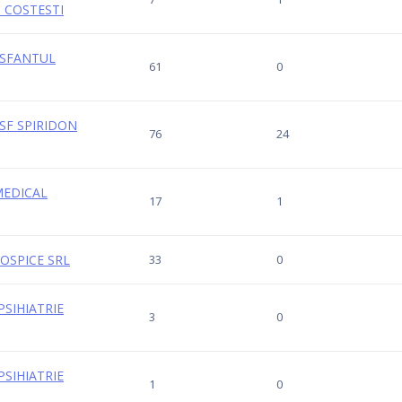
" COSTESTI
L SFANTUL
61
0
 SF SPIRIDON
76
24
MEDICAL
17
1
HOSPICE SRL
33
0
 PSIHIATRIE
3
0
 PSIHIATRIE
1
0