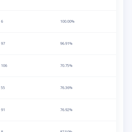
ca
6
100.00%
97
96.91%
106
70.75%
55
76.36%
91
76.92%
8
87.50%