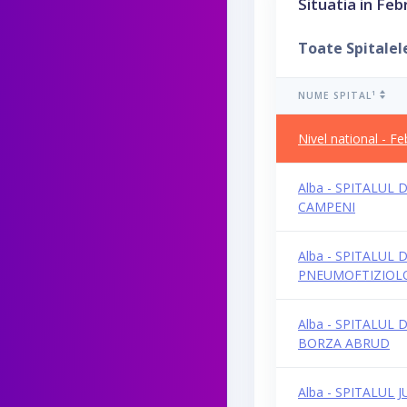
Situatia in Fe
Toate Spitalel
1
NUME SPITAL
Nivel national - F
Alba - SPITALUL 
CAMPENI
Alba - SPITALUL 
PNEUMOFTIZIOLO
Alba - SPITALUL
BORZA ABRUD
Alba - SPITALUL