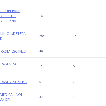
E RECUPERARE
ORIE "DR.
16
3
N" DEZNA
CLINIC JUDETEAN
285
36
AD
 ORASENESC INEU
49
5
 ORASENESC
13
0
 ORASENESC SEBIS
5
2
OMEDICA - NOI
37
4
IMA SRL