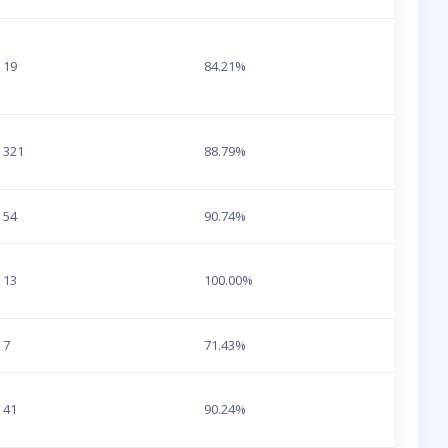
19
84.21%
321
88.79%
54
90.74%
13
100.00%
7
71.43%
41
90.24%