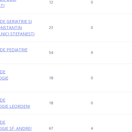
12
0
TI
 DE GERIATRIE SI
ONSTANTIN
23
0
NICI STEFANESTI
 DE PEDIATRIE
54
9
 DE
OGIE
18
0
La fel cum tie iti plac graficele, mie imi
plac cafelele.
 DE
18
0
GIE LEORDENI
 DE
GIE SF. ANDREI
67
4