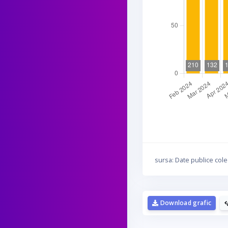
sursa: Date publice cole
D
Download grafic