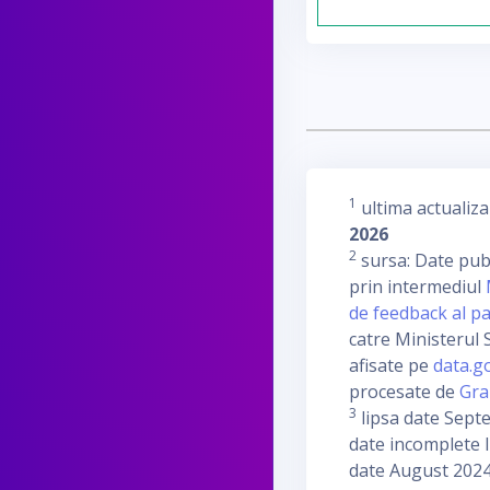
1
ultima actualiza
2026
2
sursa: Date publ
prin intermediul
de feedback al pa
catre Ministerul S
afisate pe
data.g
procesate de
Gra
3
lipsa date Sept
date incomplete I
date August 2024