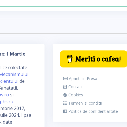
re:
1 Martie
Meriti o cafea!
ice colectate
Mecanismului
Aparitii in Presa
cientului
de
Contact
anatatii,
ov.ro
si
Cookies
phs.ro
Termeni si conditii
embrie 2017,
Politica de confidentialitate
ulie 2024, lipsa
, date