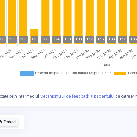
La fel cum tie iti plac graficele, mie imi
plac cafelele.
ctate prin intermediul
Mecanismului de feedback al pacientului
de catre Min
aca urmaresti graficele de pe Graphs.ro, gandeste-te 
o cafea mi-ar da energie sa mai fac si altele!
Embed
☕ Meriti o cafea!
Poate altadata.