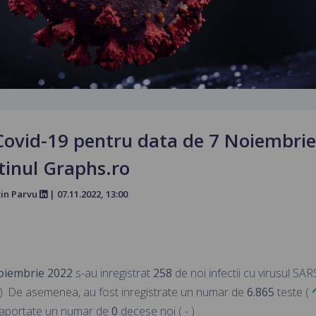
Covid-19 pentru data de 7 Noiembrie
tinul Graphs.ro
tin Parvu
| 07.11.2022, 13:00
Noiembrie 2022
s-au inregistrat
258
de noi infectii cu virusul SAR
). De asemenea, au fost inregistrate un numar de
6.865
teste (
 raportate un numar de
0
decese noi ( - ) .