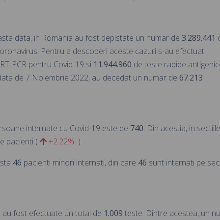
easta data, in Romania au fost depistate un numar de
3.289.441
c
Coronavirus. Pentru a descoperi aceste cazuri s-au efectuat
 RT-PCR pentru Covid-19 si
11.944.960
de teste rapide antigenic
data de 7 Noiembrie 2022, au decedat un numar de
67.213
rsoane internate cu Covid-19 este de
740
. Din acestia, in sectiil
e pacienti (
+2.22%
).
ista
46
pacienti minori internati, din care
46
sunt internati pe sect
e au fost efectuate un total de
1.009
teste. Dintre acestea, un n