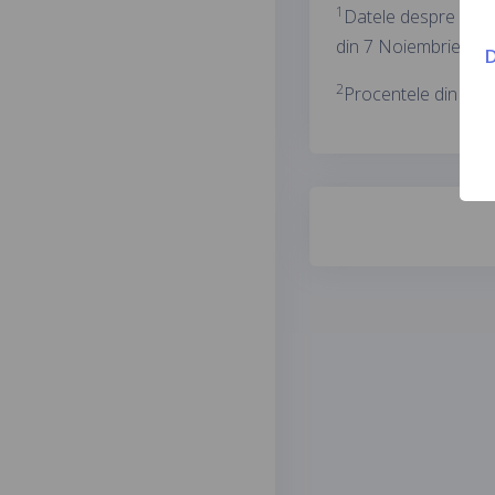
1
Datele despre Covid
din 7 Noiembrie 202
D
2
Procentele din para