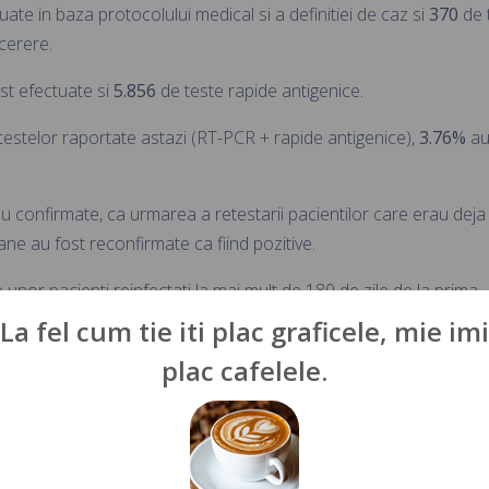
ate in baza protocolului medical si a definitiei de caz si
370
de 
cerere.
t efectuate si
5.856
de teste rapide antigenice.
 testelor raportate astazi (RT-PCR + rapide antigenice),
3.76%
au
ou confirmate, ca urmarea a retestarii pacientilor care erau deja
e au fost reconfirmate ca fiind pozitive.
 unor pacienti reinfectati la mai mult de 180 de zile de la prima
La fel cum tie iti plac graficele, mie imi
plac cafelele.
ectronic
d .csv