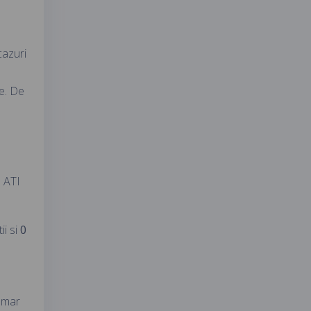
azuri
e. De
e ATI
ii si
0
umar