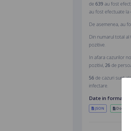
de
639
au fost efectu
au fost efectuate la 
De asemenea, au fos
Din numarul total al
pozitive.
In afara cazurilor n
pozitivi,
26
de persoan
56
de cazuri sunt ale
infectare.
Date in format el
JSON
Downloa