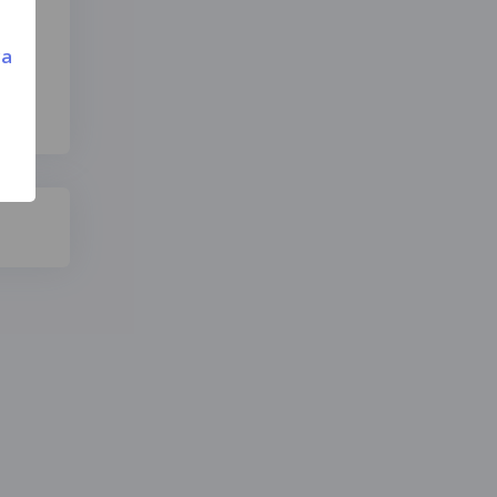
resa
ca