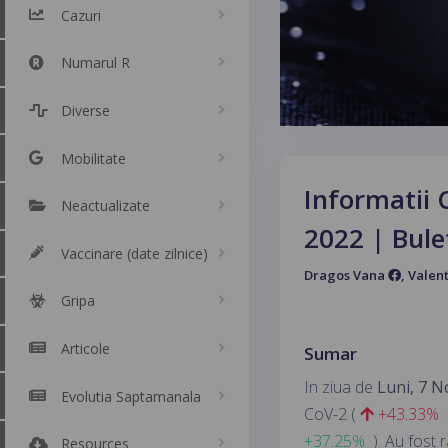
Cazuri
Numarul R
Diverse
Mobilitate
Informatii 
Neactualizate
2022 | Bule
Vaccinare (date zilnice)
Dragos Vana
, Valen
Gripa
Articole
Sumar
In ziua de
Luni, 7 
Evolutia Saptamanala
CoV-2 (
+43.33%
+37.25%
). Au fost
Resources