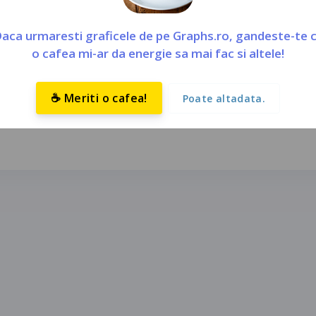
-19 au fost preluate din surse oficiale si anume Buletinul de P
2, ora 13.
aca urmaresti graficele de pe Graphs.ro, gandeste-te 
o cafea mi-ar da energie sa mai fac si altele!
nteze sunt relative la datele din ziua precedenta.
☕ Meriti o cafea!
Poate altadata.