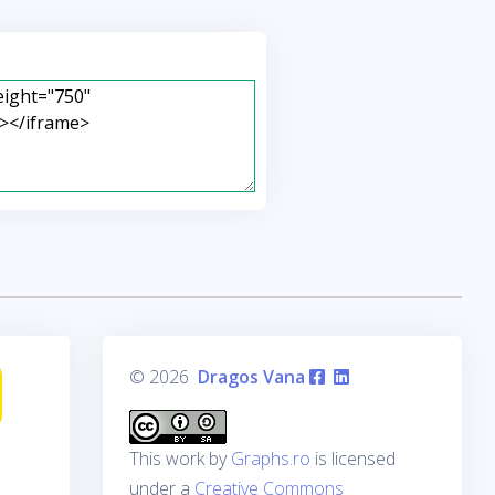
© 2026
Dragos Vana
This work by
Graphs.ro
is licensed
under a
Creative Commons