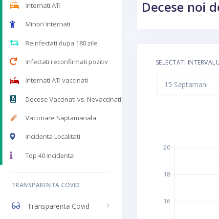
Decese noi 
Internati ATI
Minori Internati
Reinfectati dupa 180 zile
Infectati reconfirmati pozitiv
SELECTATI INTERVAL
Internati ATI vaccinati
Decese Vaccinati vs. Nevaccinati
Vaccinare Saptamanala
Incidenta Localitati
Top 40 Incidenta
TRANSPARENTA COVID
Transparenta Covid