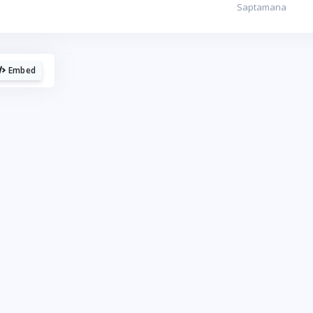
La fel cum tie iti plac graficele, mie imi
plac cafelele.
Embed
Daca urmaresti graficele de pe Graphs.ro, gandeste-te ca
o cafea mi-ar da energie sa mai fac si altele!
☕ Meriti o cafea!
Poate altadata.