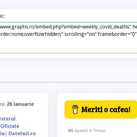
c:
re:
26 Ianuarie
Meriti o cafea!
isterul
 Oficiale
Aparitii in Presa
ia
|
Datelazi.ro