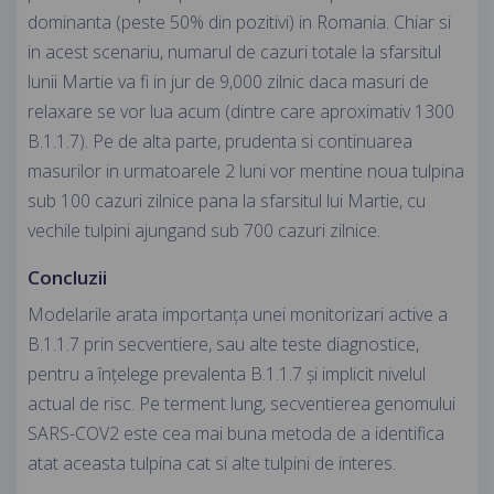
dominanta (peste 50% din pozitivi) in Romania. Chiar si
in acest scenariu, numarul de cazuri totale la sfarsitul
lunii Martie va fi in jur de 9,000 zilnic daca masuri de
relaxare se vor lua acum (dintre care aproximativ 1300
B.1.1.7). Pe de alta parte, prudenta si continuarea
masurilor in urmatoarele 2 luni vor mentine noua tulpina
sub 100 cazuri zilnice pana la sfarsitul lui Martie, cu
vechile tulpini ajungand sub 700 cazuri zilnice.
Concluzii
Modelarile arata importanța unei monitorizari active a
B.1.1.7 prin secventiere, sau alte teste diagnostice,
pentru a înțelege prevalenta B.1.1.7 și implicit nivelul
actual de risc. Pe terment lung, secventierea genomului
SARS-COV2 este cea mai buna metoda de a identifica
atat aceasta tulpina cat si alte tulpini de interes.