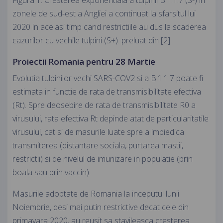
Figura 1. Cresterea exponentiala a tulpinii B.1.1.7 (S-) in
zonele de sud-est a Angliei a continuat la sfarsitul lui
2020 in acelasi timp cand restrictiile au dus la scaderea
cazurilor cu vechile tulpini (S+). preluat din [2].
Proiectii Romania pentru 28 Martie
Evolutia tulpinilor vechi SARS-COV2 si a B.1.1.7 poate fi
estimata in functie de rata de transmisibilitate efectiva
(Rt). Spre deosebire de rata de transmisibilitate R0 a
virusului, rata efectiva Rt depinde atat de particularitatile
virusului, cat si de masurile luate spre a impiedica
transmiterea (distantare sociala, purtarea mastii,
restrictii) si de nivelul de imunizare in populatie (prin
boala sau prin vaccin).
Masurile adoptate de Romania la inceputul lunii
Noiembrie, desi mai putin restrictive decat cele din
primavara 2020, au reusit sa stavileasca cresterea