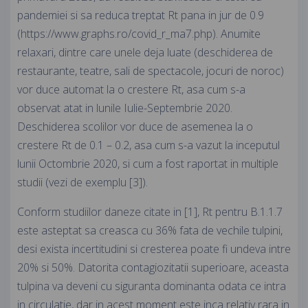
pandemiei si sa reduca treptat Rt pana in jur de 0.9
(https://www.graphs.ro/covid_r_ma7.php). Anumite
relaxari, dintre care unele deja luate (deschiderea de
restaurante, teatre, sali de spectacole, jocuri de noroc)
vor duce automat la o crestere Rt, asa cum s-a
observat atat in lunile Iulie-Septembrie 2020.
Deschiderea scolilor vor duce de asemenea la o
crestere Rt de 0.1 – 0.2, asa cum s-a vazut la inceputul
lunii Octombrie 2020, si cum a fost raportat in multiple
studii (vezi de exemplu [3]).
Conform studiilor daneze citate in [1], Rt pentru B.1.1.7
este asteptat sa creasca cu 36% fata de vechile tulpini,
desi exista incertitudini si cresterea poate fi undeva intre
20% si 50%. Datorita contagiozitatii superioare, aceasta
tulpina va deveni cu siguranta dominanta odata ce intra
in circulatie, dar in acest moment este inca relativ rara in