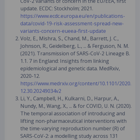
CoV-2 variants of concern in the EU/EEA, first
update. ECDC: Stockholm; 2021.
https://www.ecdc.europa.eu/en/publications-
data/covid-19-risk-assessment-spread-new-
variants-concern-eueea-first-update
Volz, E., Mishra, S., Chand, M., Barrett, J. C.,
Johnson, R., Geidelberg, L., ... & Ferguson, N. M.
(2021). Transmission of SARS-CoV-2 Lineage B.
1.1. 7 in England: Insights from linking
epidemiological and genetic data. MedRxiv,
2020-12.
https://www.medrxiv.org/content/10.1101/2020.
12.30.20249034v2
Li, Y., Campbell, H., Kulkarni, D., Harpur, A.,
Nundy, M., Wang, X., ... & for COVID, U. N. (2020).
The temporal association of introducing and
lifting non-pharmaceutical interventions with
the time-varying reproduction number (R) of
SARS-CoV-2: a modelling study across 131