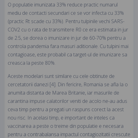
O populatie imunizata 33% reduce practic numarul
mediu de contacti secundari ce se vor infecta cu 33%
(practic Rt scade cu 33%). Pentru tulpinile vechi SARS-
COV2 cu o rata de transmitere R0 ce era estimata in jur
de 2.5, se dorea o imunizare in jur de 60-70% pentru a
controla pandemia fara masuri aditionale. Cu tulpini mai
contagioase, este probabil ca target-ul de imunizare sa
creasca la peste 80%.
Aceste modelari sunt similare cu cele obtinute de
cercetatorii danezi [4]. Din fericire, Romania se afla la o
anumita distanta de Marea Britanie, iar masurile de
carantina impuse calatorilor veniti de acolo ne-au adus
ceva timp pentru a pregati un raspuns corect la acest
nou risc. In acelasi timp, e important de inteles ca
vaccinarea a peste o treime din populatie e necesara
pentru a contrabalansa impactul contagiozitatii crescute