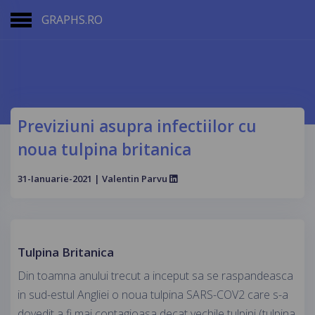
GRAPHS.RO
Previziuni asupra infectiilor cu
noua tulpina britanica
31-Ianuarie-2021 | Valentin Parvu
Tulpina Britanica
Din toamna anului trecut a inceput sa se raspandeasca
in sud-estul Angliei o noua tulpina SARS-COV2 care s-a
dovedit a fi mai contagioasa decat vechile tulpini (tulpina