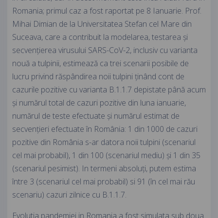
Romania; primul caz a fost raportat pe 8 Ianuarie. Prof.
Mihai Dimian de la Universitatea Stefan cel Mare din
Suceava, care a contribuit la modelarea, testarea și
secvențierea virusului SARS-CoV-2, inclusiv cu varianta
nouă a tulpinii, estimează ca trei scenarii posibile de
lucru privind răspândirea noii tulpini ținând cont de
cazurile pozitive cu varianta B.1.1.7 depistate până acum
și numărul total de cazuri pozitive din luna ianuarie,
numărul de teste efectuate și numărul estimat de
secvențieri efectuate în România: 1 din 1000 de cazuri
pozitive din România s-ar datora noii tulpini (scenariul
cel mai probabil), 1 din 100 (scenariul mediu) și 1 din 35
(scenariul pesimist). In termeni absoluți, putem estima
între 3 (scenariul cel mai probabil) si 91 (în cel mai rău
scenariu) cazuri zilnice cu B.1.1.7.
Evolutia pandemiei in Romania a fost simulata sub doua