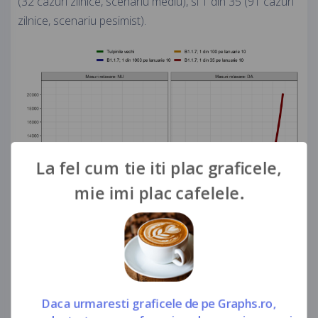
(32 cazuri zilnice, scenariu mediu), si 1 din 35 (91 cazuri
zilnice, scenariu pesimist).
La fel cum tie iti plac graficele,
mie imi plac cafelele.
Figura 2. Proiectii 28 Martie pentru tulpinile vechi si
pentru B.1.1.7 sub doua scenarii de restrictii / relaxari.
Frecventa B.1.1.7 intre SARS-COV2 pozitivi asumata pe
Daca urmaresti graficele de pe Graphs.ro,