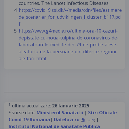
countries. The Lancet Infectious Diseases.
https://covid19.ssi.dk/-/media/cdn/files/estimere
de_scenarier_for_udviklingen_i_cluster_b117.pd
f
https://www.g4media.ro/ultima-ora-10-cazuri-
depistate-cu-noua-tulpina-de-coronavirus-de-
laboratoarele-medlife-din-79-de-probe-alese-
aleatoriu-de-la-persoane-din-diferite-regiuni-
ale-tarii.html
1
ultima actualizare:
26 Ianuarie 2025
2
surse date:
Ministerul Sanatatii
|
Stiri Oficiale
Covid-19 Romania
|
Datelazi.ro
|
(
JSON
)
Institutul National de Sanatate Publica