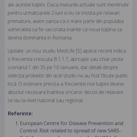
ale acestei tulpini. Daca masurile actuale sunt mentinute
pentru urmatoarele 2 luni si nu se insista pe relaxari
premature, avem sansa ca o mare parte din populatia
vulnerabila sa fie vaccinata inainte ca noua tulpina sa
devina dominanta in Romania.
Update: un nou studiu MedLife [5] apărut recent indica
o frecventa crescuta B.1.1.7, aproape sau chiar peste
scenariul 1 din 35 pe 10 Ianuarie, dar detalii despre
selecția probelor din acel studiu nu au fost făcute public
încă. O estimare precisa a frecventei noii tulpini devine
absolut necesara înaintea oricaror decizii de relaxare
se iau la nivel național sau regional.
Referinte:
European Centre for Disease Prevention and
Control. Risk related to spread of new SARS-