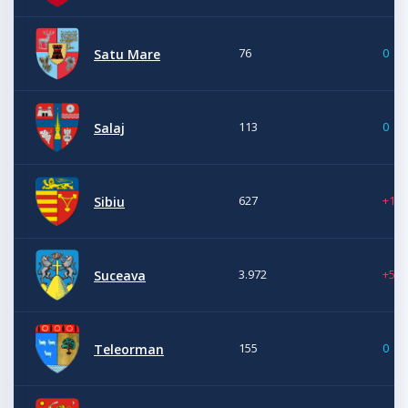
76
0
Satu Mare
113
0
Salaj
627
+11
Sibiu
3.972
+5
Suceava
155
0
Teleorman