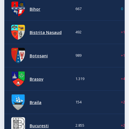
667
0
Bihor
492
+13
Bistrita Nasaud
989
+10
Botosani
1.319
+42
Brasov
154
+23
Braila
2.855
+24
Bucuresti