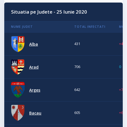
Situatia pe Judete - 25 Iunie 2020
NUME JUDET
TOTAL INFECTATI
MOD
431
+4
Alba
706
0
Arad
642
+76
Arges
605
+6
Bacau