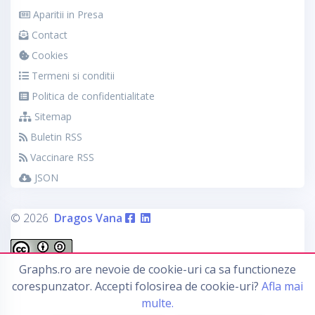
Aparitii in Presa
Contact
Cookies
Termeni si conditii
Politica de confidentialitate
Sitemap
Buletin RSS
Vaccinare RSS
JSON
© 2026
Dragos Vana
Graphs.ro are nevoie de cookie-uri ca sa functioneze
This work by
Graphs.ro
is licensed under a
Creative
corespunzator. Accepti folosirea de cookie-uri?
Afla mai
Commons Attribution-ShareAlike 4.0 International License
multe.