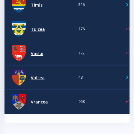
516
0
Timis
176
+3
Tulcea
172
+1
Vaslui
48
0
Valcea
968
+16
Vrancea