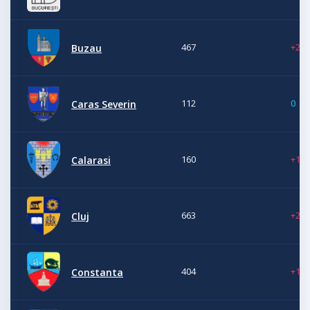
467
+24
Buzau
112
0
Caras Severin
160
+11
Calarasi
663
+2
Cluj
404
+14
Constanta