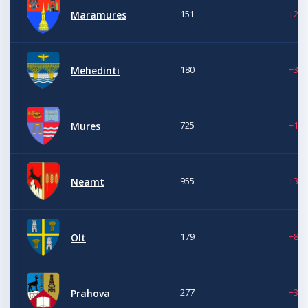
151
+2
Maramures
180
+3
Mehedinti
725
+1
Mures
955
+3
Neamt
179
+8
Olt
277
+31
Prahova