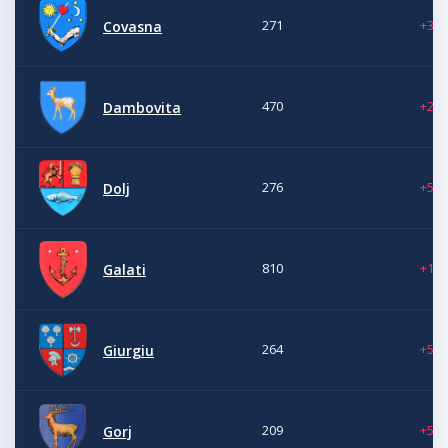
271
+3
Covasna
470
+25
Dambovita
276
+5
Dolj
810
+16
Galati
264
+5
Giurgiu
209
+5
Gorj