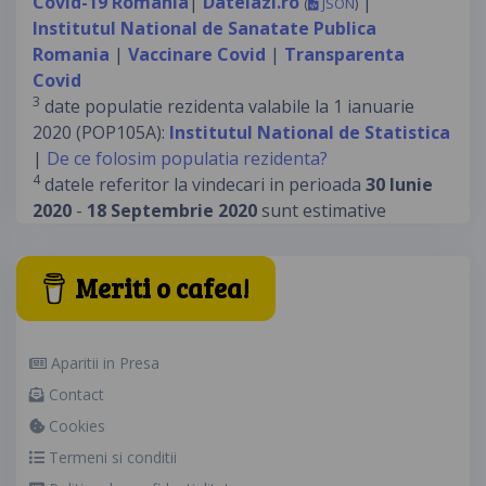
Covid-19 Romania
|
Datelazi.ro
|
(
JSON
)
Institutul National de Sanatate Publica
Romania
|
Vaccinare Covid
|
Transparenta
Covid
3
date populatie rezidenta valabile la 1 ianuarie
2020 (POP105A):
Institutul National de Statistica
|
De ce folosim populatia rezidenta?
4
datele referitor la vindecari in perioada
30 Iunie
2020
-
18 Septembrie 2020
sunt estimative
Meriti o cafea!
Aparitii in Presa
Contact
Cookies
Termeni si conditii