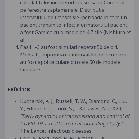
calculat folosind metoda descrisa in Cori et al.
pe ferestre saptamanale. Distributia
intervalului de transmisie (perioada in care un
pacient transmite infectia urmatorului pacient)
a fost Gamma cu o medie de 4.7 zile (Nishiura et
al).
Pasii 1-3 au fost simulati repetat 50 de ori.
Media R, impreuna cu intervalele de incredere
au fost apoi calculate din cele 50 de modele
simulate.
Referinte:
Kucharski, A. J., Russell, T. W., Diamond, C., Liu,
Y., Edmunds, J., Funk, S., ... & Davies, N. (2020).
"Early dynamics of transmission and control of
COVID-19: a mathematical modelling study."
The Lancet infectious diseases.
Cori, A., Ferguson, N. M., Fraser, C., &