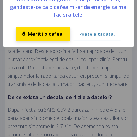
poate fi considerat a fi mic (intre 0 si 1).
gandeste-te ca o cafea mi-ar da energie sa mai
Ce reprezinta "Numarul de reproductie R"?
fac si altele!
Numarul de reproductie R reprezinta numarul mediu de
☕ Meriti o cafea!
Poate altadata.
pacienti infectati de la un singur caz. Cand R este peste
1 epidemia creste, iar cand R este sub 1 epidemia
scade; cand R este aproximativ 1 sau aproape de 1, un
numar aproximativ egal de cazuri noi apar zilnic. Pentru
a calcula R, durata de incubatie, durata de la aparitia
simptomelor la raportarea cazurilor, precum si timpul de
transmisie de la caz la urmatorii pacienti, sunt necesare.
De ce exista un decalaj de 4 zile a datelor?
Dupa infectia cu SARS-CoV-2 dureaza in medie 4-5 zile
pana apar simptome de boala: majoritatea cazurilor vor
prezenta simptome in 2-7 zile. De asemenea exista
anumite intarzieri in raportarea cazurilor dupa ce