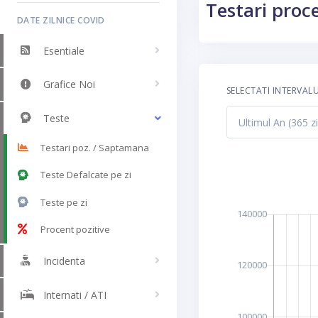
Testari proc
DATE ZILNICE COVID
Esentiale
Grafice Noi
SELECTATI INTERVAL
Teste
Testari poz. / Saptamana
Teste Defalcate pe zi
Teste pe zi
Procent pozitive
Incidenta
Internati / ATI