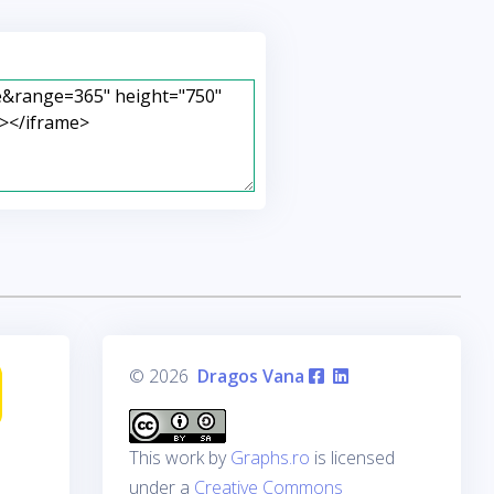
© 2026
Dragos Vana
This work by
Graphs.ro
is licensed
under a
Creative Commons