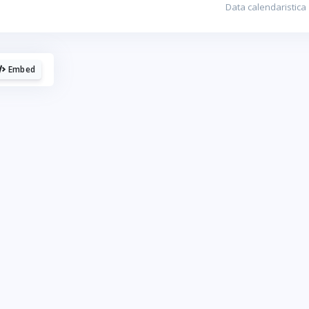
La fel cum tie iti plac graficele, mie imi
plac cafelele.
Embed
Daca urmaresti graficele de pe Graphs.ro, gandeste-te c
o cafea mi-ar da energie sa mai fac si altele!
☕ Meriti o cafea!
Poate altadata.