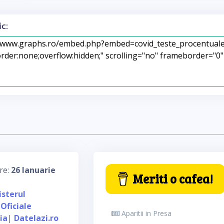
c:
re:
26 Ianuarie
Meriti o cafea!
isterul
 Oficiale
Aparitii in Presa
ia
|
Datelazi.ro