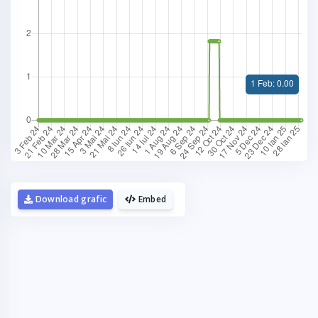
La fel cum tie iti plac graficele,
mie imi plac cafelele.
Download grafic
Embed
Daca urmaresti graficele de pe Graphs.ro,
gandeste-te ca o cafea mi-ar da energie sa mai