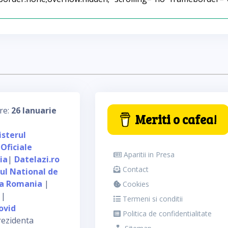
re:
26 Ianuarie
Meriti o cafea!
isterul
 Oficiale
Aparitii in Presa
ia
|
Datelazi.ro
Contact
tul National de
ca Romania
|
Cookies
|
Termeni si conditii
ovid
Politica de confidentialitate
rezidenta