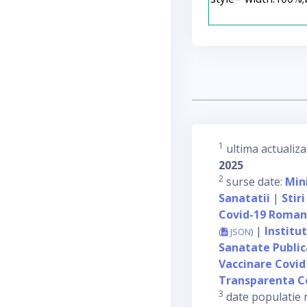
1
ultima actualiza
2025
2
surse date:
Min
Sanatatii
|
Stiri
Covid-19 Roman
|
Institu
(
JSON
)
Sanatate Publi
Vaccinare Covid
Transparenta C
3
date populatie 