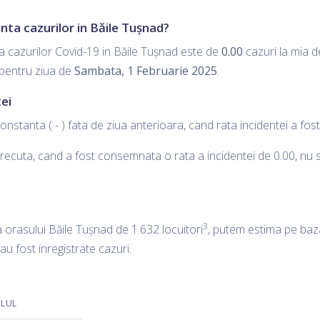
nta cazurilor in Băile Tușnad?
a cazurilor Covid-19 in Băile Tușnad este de
0.00
cazuri la mia de
 pentru ziua de
Sambata, 1 Februarie 2025
.
ei
onstanta ( - ) fata de ziua anterioara, cand rata incidentei a fo
ecuta, cand a fost consemnata o rata a incidentei de 0.00, nu s-a
3
a orasului Băile Tușnad de 1.632 locuitori
, putem estima pe baza
 au fost inregistrate cazuri.
ALUL