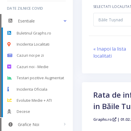
SELECTATI LOCALITA
DATE ZILNICE COVID
Esentiale
Buletinul Graphs.ro
Incidenta Localitati
« Inapoi la lista
localitati
Cazuri noi pe zi
Cazuri noi - Medie
Testari pozitive Augmentat
Incidenta Oficiala
Rata de in
Evolutie Medie + ATI
in Băile T
Decese
Graphs.ro
| 01.02.
Grafice Noi