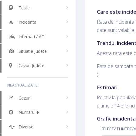
Teste
Care este incide
Rata de incidenta 
Incidenta
date sunt valabile
Internati / ATI
Trendul incident
Situatie Judete
Acesta rata este c
Cazuri Judete
Fata de sambata tr
).
NEACTUALIZATE
Estimari
Relativ la populati
Cazuri
ultimele 14 zile nu
Numarul R
Grafic incidenta
Diverse
SELECTATI INTERV