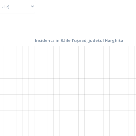
La fel cum tie iti plac graficele, mie imi