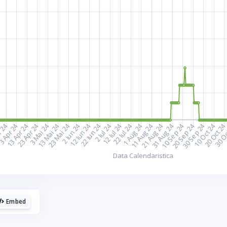
plac cafelele.
aca urmaresti graficele de pe Graphs.ro, gandeste-te 
o cafea mi-ar da energie sa mai fac si altele!
☕ Meriti o cafea!
Poate altadata.
Embed