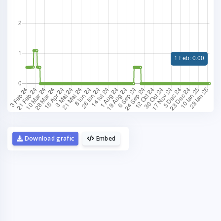
La fel cum tie iti plac graficele,
mie imi plac cafelele.
Download grafic
Embed
Daca urmaresti graficele de pe Graphs.ro,
gandeste-te ca o cafea mi-ar da energie sa mai