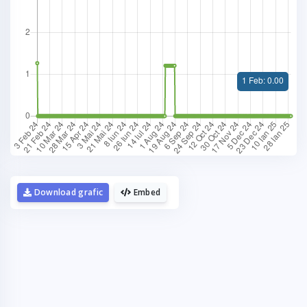
La fel cum tie iti plac graficele,
mie imi plac cafelele.
Download grafic
Embed
Daca urmaresti graficele de pe Graphs.ro,
gandeste-te ca o cafea mi-ar da energie sa mai