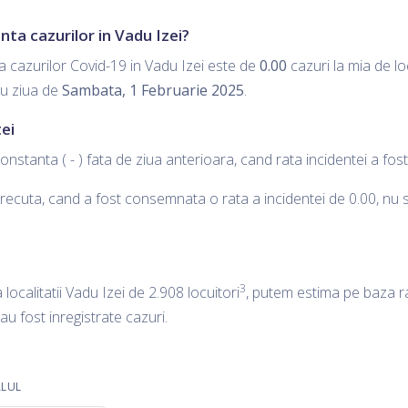
nta cazurilor in Vadu Izei?
a cazurilor Covid-19 in Vadu Izei este de
0.00
cazuri la mia de loc
ru ziua de
Sambata, 1 Februarie 2025
.
ei
onstanta ( - ) fata de ziua anterioara, cand rata incidentei a fo
ecuta, cand a fost consemnata o rata a incidentei de 0.00, nu s-a
3
 localitatii Vadu Izei de 2.908 locuitori
, putem estima pe baza ra
 au fost inregistrate cazuri.
ALUL