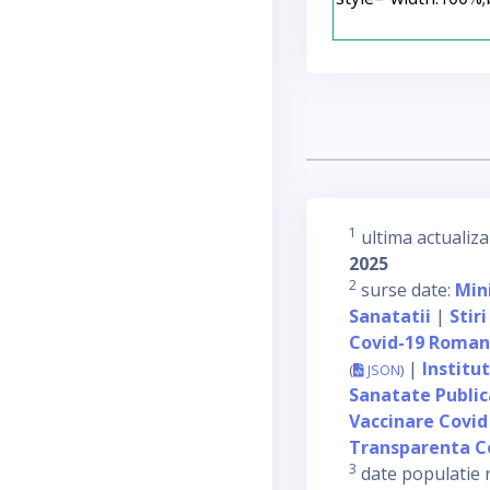
1
ultima actualiza
2025
2
surse date:
Min
Sanatatii
|
Stiri
Covid-19 Roman
|
Institu
(
JSON
)
Sanatate Publi
Vaccinare Covid
Transparenta C
3
date populatie 