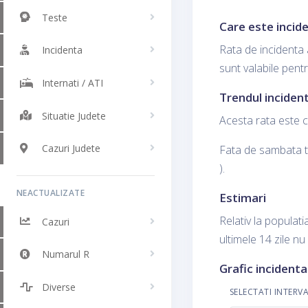
Teste
Care este incide
Rata de incidenta 
Incidenta
sunt valabile pent
Internati / ATI
Trendul incident
Situatie Judete
Acesta rata este c
Cazuri Judete
Fata de sambata tr
).
NEACTUALIZATE
Estimari
Relativ la populatia
Cazuri
ultimele 14 zile nu
Numarul R
Grafic incidenta
Diverse
SELECTATI INTERV