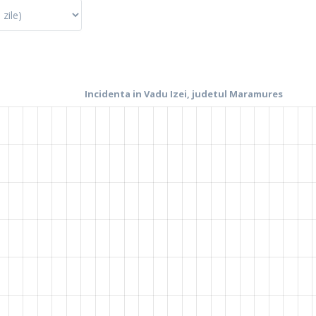
La fel cum tie iti plac graficele, mie imi