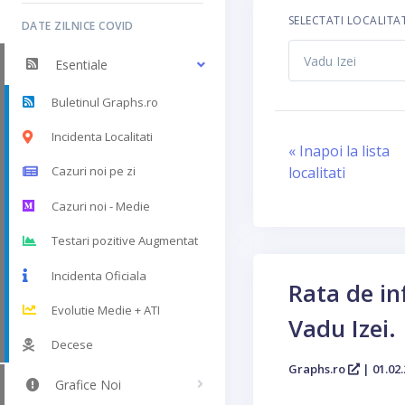
SELECTATI LOCALITA
DATE ZILNICE COVID
Esentiale
Buletinul Graphs.ro
Incidenta Localitati
« Inapoi la lista
localitati
Cazuri noi pe zi
Cazuri noi - Medie
Testari pozitive Augmentat
Incidenta Oficiala
Rata de in
Evolutie Medie + ATI
Vadu Izei.
Decese
Graphs.ro
| 01.02.
Grafice Noi