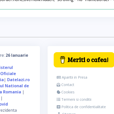
re:
26 Ianuarie
Meriti o cafea!
isterul
 Oficiale
Aparitii in Presa
ia
|
Datelazi.ro
Contact
tul National de
ca Romania
|
Cookies
|
Termeni si conditii
ovid
Politica de confidentialitate
rezidenta