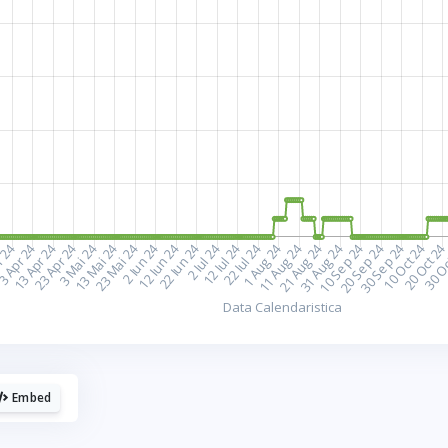
plac cafelele.
aca urmaresti graficele de pe Graphs.ro, gandeste-te 
o cafea mi-ar da energie sa mai fac si altele!
☕ Meriti o cafea!
Poate altadata.
Embed