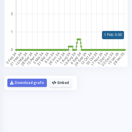
La fel cum tie iti plac graficele,
mie imi plac cafelele.
Download grafic
Embed
Daca urmaresti graficele de pe Graphs.ro,
gandeste-te ca o cafea mi-ar da energie sa mai