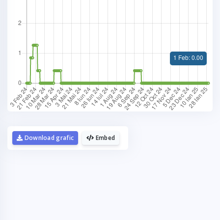
La fel cum tie iti plac graficele,
mie imi plac cafelele.
Download grafic
Embed
Daca urmaresti graficele de pe Graphs.ro,
gandeste-te ca o cafea mi-ar da energie sa mai