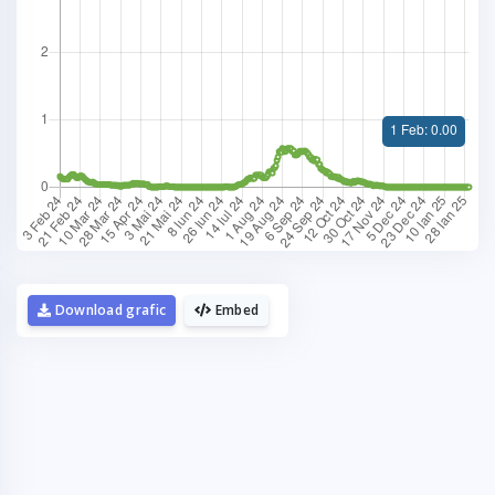
La fel cum tie iti plac graficele,
mie imi plac cafelele.
Download grafic
Embed
Daca urmaresti graficele de pe Graphs.ro,
gandeste-te ca o cafea mi-ar da energie sa mai