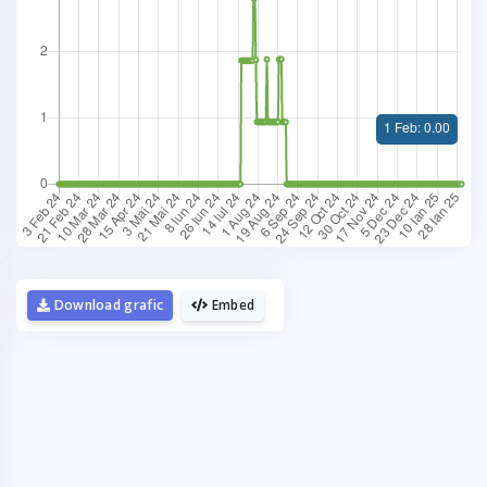
La fel cum tie iti plac graficele,
mie imi plac cafelele.
Download grafic
Embed
Daca urmaresti graficele de pe Graphs.ro,
gandeste-te ca o cafea mi-ar da energie sa mai