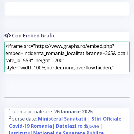
Cod Embed Grafic:
1
ultima actualizare:
26 Ianuarie 2025
2
surse date:
Ministerul Sanatatii
|
Stiri Oficiale
Covid-19 Romania
|
Datelazi.ro
|
(
JSON
)
Institutul National de Sanatate Publica