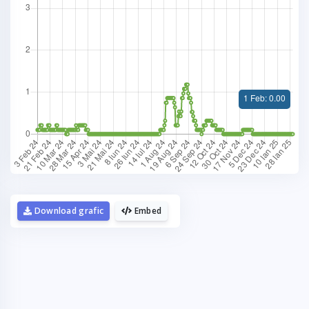
La fel cum tie iti plac graficele,
mie imi plac cafelele.
Download grafic
Embed
Daca urmaresti graficele de pe Graphs.ro,