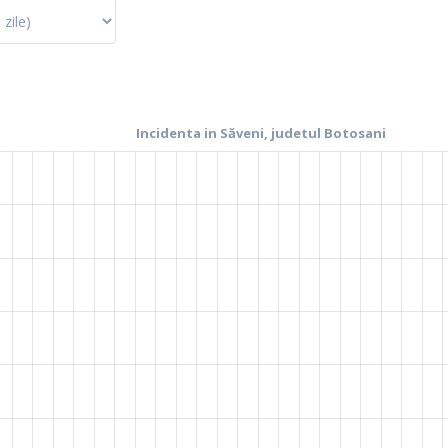
La fel cum tie iti plac graficele, mie imi