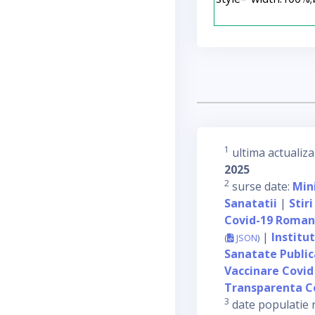
1
ultima actualiza
2025
2
surse date:
Min
Sanatatii
|
Stiri
Covid-19 Roman
|
Institu
(
JSON
)
Sanatate Publi
Vaccinare Covid
Transparenta C
3
date populatie 