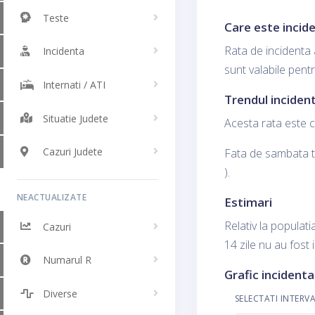
Teste
Care este incide
Rata de incidenta 
Incidenta
sunt valabile pent
Internati / ATI
Trendul incident
Situatie Judete
Acesta rata este c
Cazuri Judete
Fata de sambata tr
).
NEACTUALIZATE
Estimari
Relativ la populati
Cazuri
14 zile nu au fost 
Numarul R
Grafic incidenta
Diverse
SELECTATI INTERV