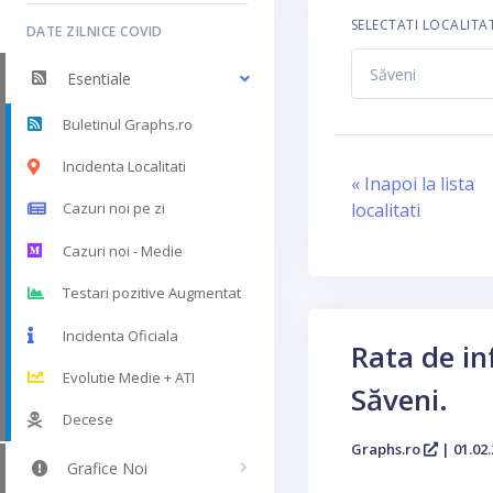
SELECTATI LOCALITA
DATE ZILNICE COVID
Esentiale
Buletinul Graphs.ro
Incidenta Localitati
« Inapoi la lista
localitati
Cazuri noi pe zi
Cazuri noi - Medie
Testari pozitive Augmentat
Incidenta Oficiala
Rata de in
Evolutie Medie + ATI
Săveni.
Decese
Graphs.ro
| 01.02.
Grafice Noi