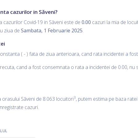
nta cazurilor in Săveni?
a cazurilor Covid-19 in Săveni este de
0.00
cazuri la mia de locuit
ru ziua de
Sambata, 1 Februarie 2025
.
ei
onstanta ( - ) fata de ziua anterioara, cand rata incidentei a fo
ecuta, cand a fost consemnata o rata a incidentei de 0.00, nu s-a
3
a orasului Săveni de 8.063 locuitori
, putem estima pe baza ratei 
inregistrate cazuri.
ALUL