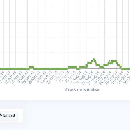
plac cafelele.
aca urmaresti graficele de pe Graphs.ro, gandeste-te 
o cafea mi-ar da energie sa mai fac si altele!
☕ Meriti o cafea!
Poate altadata.
Embed