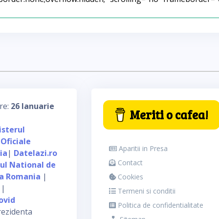
re:
26 Ianuarie
Meriti o cafea!
isterul
 Oficiale
Aparitii in Presa
ia
|
Datelazi.ro
Contact
tul National de
ca Romania
|
Cookies
|
Termeni si conditii
ovid
Politica de confidentialitate
rezidenta