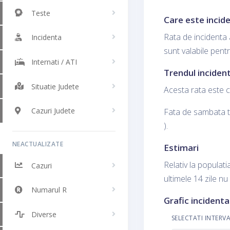
Teste
Care este incide
Rata de incidenta 
Incidenta
sunt valabile pent
Internati / ATI
Trendul incident
Situatie Judete
Acesta rata este c
Cazuri Judete
Fata de sambata tr
).
NEACTUALIZATE
Estimari
Relativ la populati
Cazuri
ultimele 14 zile nu
Numarul R
Grafic incidenta
Diverse
SELECTATI INTERV