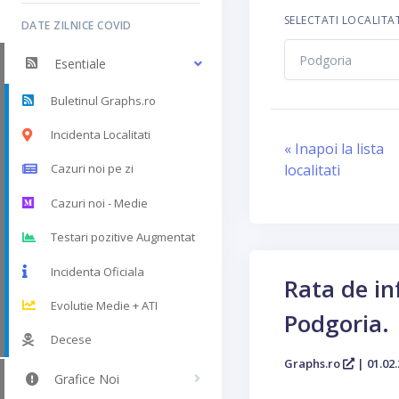
SELECTATI LOCALITA
DATE ZILNICE COVID
Esentiale
Buletinul Graphs.ro
Incidenta Localitati
« Inapoi la lista
localitati
Cazuri noi pe zi
Cazuri noi - Medie
Testari pozitive Augmentat
Incidenta Oficiala
Rata de in
Evolutie Medie + ATI
Podgoria.
Decese
Graphs.ro
| 01.02.
Grafice Noi