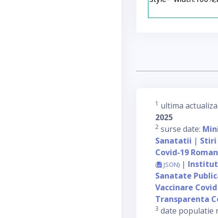
1
ultima actualiza
2025
2
surse date:
Min
Sanatatii
|
Stiri
Covid-19 Roman
|
Institu
(
JSON
)
Sanatate Publi
Vaccinare Covid
Transparenta C
3
date populatie 