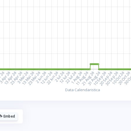
plac cafelele.
aca urmaresti graficele de pe Graphs.ro, gandeste-te 
o cafea mi-ar da energie sa mai fac si altele!
☕ Meriti o cafea!
Poate altadata.
Embed