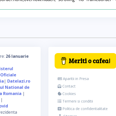
re:
26 Ianuarie
Meriti o cafea!
isterul
 Oficiale
Aparitii in Presa
ia
|
Datelazi.ro
Contact
tul National de
ca Romania
|
Cookies
|
Termeni si conditii
ovid
Politica de confidentialitate
rezidenta