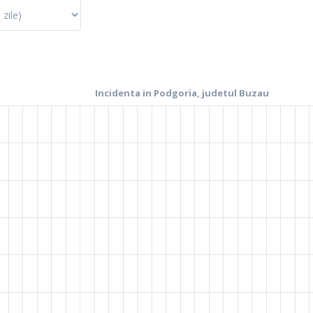
La fel cum tie iti plac graficele, mie imi