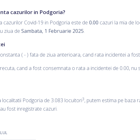
nta cazurilor in Podgoria?
a cazurilor Covid-19 in Podgoria este de
0.00
cazuri la mia de loc
ru ziua de
Sambata, 1 Februarie 2025
.
ei
onstanta ( - ) fata de ziua anterioara, cand rata incidentei a fo
ecuta, cand a fost consemnata o rata a incidentei de 0.00, nu s-a
3
a localitatii Podgoria de 3.083 locuitori
, putem estima pe baza ra
 au fost inregistrate cazuri.
ALUL