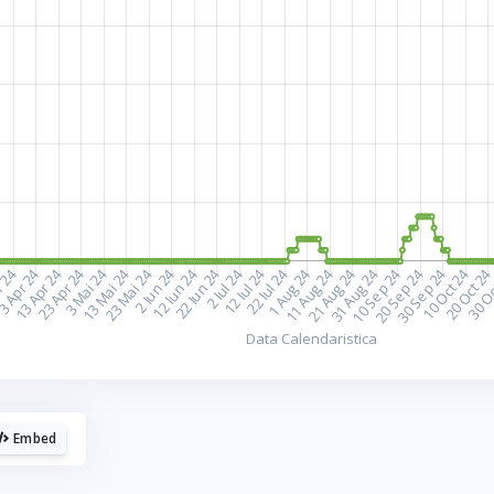
plac cafelele.
aca urmaresti graficele de pe Graphs.ro, gandeste-te 
o cafea mi-ar da energie sa mai fac si altele!
☕ Meriti o cafea!
Poate altadata.
Embed