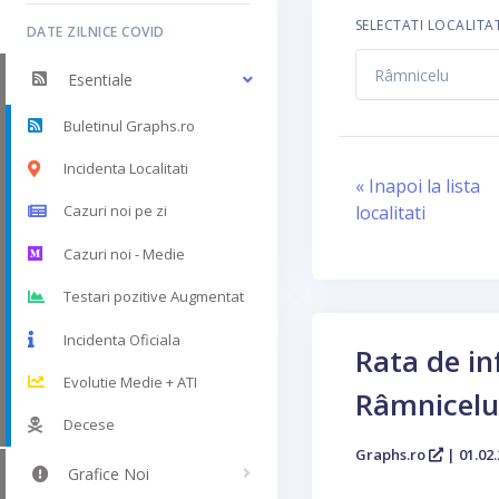
SELECTATI LOCALITA
DATE ZILNICE COVID
Esentiale
Buletinul Graphs.ro
Incidenta Localitati
« Inapoi la lista
localitati
Cazuri noi pe zi
Cazuri noi - Medie
Testari pozitive Augmentat
Incidenta Oficiala
Rata de in
Evolutie Medie + ATI
Râmnicelu
Decese
Graphs.ro
| 01.02.
Grafice Noi