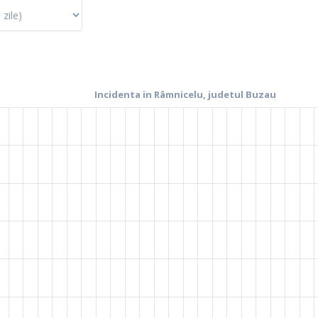
La fel cum tie iti plac graficele, mie imi