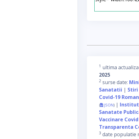
1
ultima actualiza
2025
2
surse date:
Min
Sanatatii
|
Stiri
Covid-19 Roman
|
Institu
(
JSON
)
Sanatate Publi
Vaccinare Covid
Transparenta C
3
date populatie 