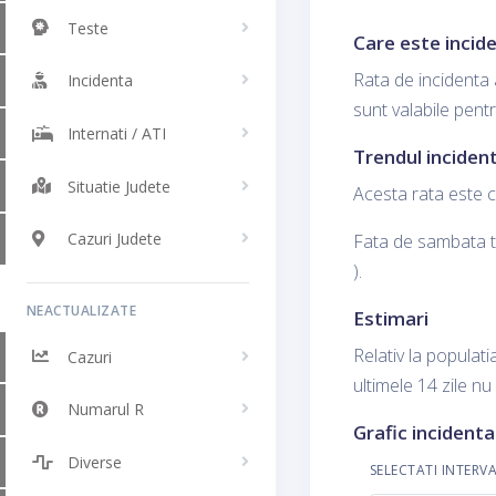
Teste
Care este incid
Rata de incidenta 
Incidenta
sunt valabile pent
Internati / ATI
Trendul incident
Situatie Judete
Acesta rata este c
Cazuri Judete
Fata de sambata tr
).
NEACTUALIZATE
Estimari
Relativ la populati
Cazuri
ultimele 14 zile nu
Numarul R
Grafic incidenta
Diverse
SELECTATI INTERV