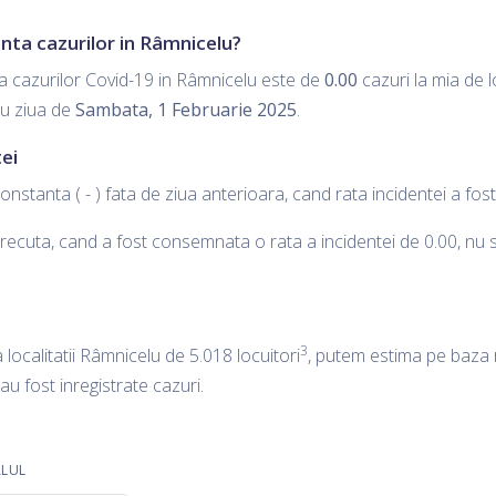
enta cazurilor in Râmnicelu?
a cazurilor Covid-19 in Râmnicelu este de
0.00
cazuri la mia de l
ru ziua de
Sambata, 1 Februarie 2025
.
ei
onstanta ( - ) fata de ziua anterioara, cand rata incidentei a fo
ecuta, cand a fost consemnata o rata a incidentei de 0.00, nu s-a
3
a localitatii Râmnicelu de 5.018 locuitori
, putem estima pe baza r
 au fost inregistrate cazuri.
ALUL