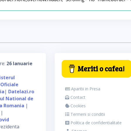
re:
26 Ianuarie
Meriti o cafea!
isterul
 Oficiale
Aparitii in Presa
ia
|
Datelazi.ro
Contact
tul National de
ca Romania
|
Cookies
|
Termeni si conditii
ovid
Politica de confidentialitate
rezidenta