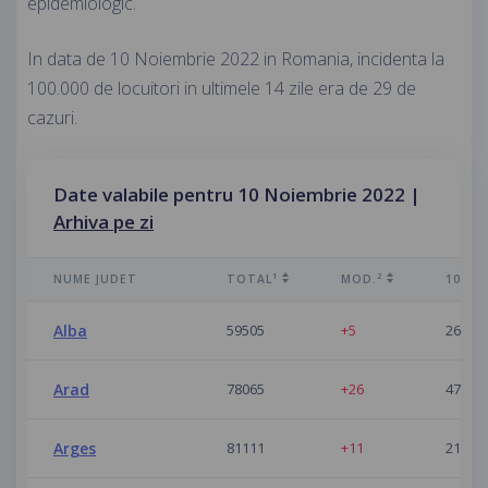
epidemiologic.
In data de 10 Noiembrie 2022 in Romania, incidenta la
100.000 de locuitori in ultimele 14 zile era de 29 de
cazuri.
Date valabile pentru 10 Noiembrie 2022 |
Arhiva pe zi
1
2
NUME JUDET
TOTAL
MOD.
100K/1
Alba
59505
+5
26
Arad
78065
+26
47
Arges
81111
+11
21