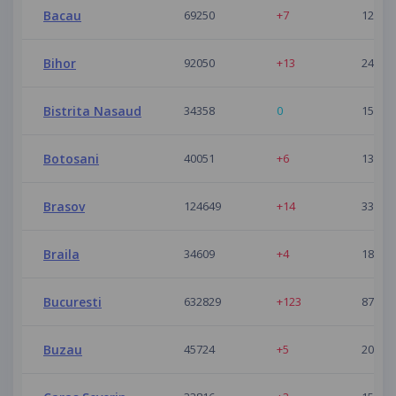
Bacau
69250
+7
12
Bihor
92050
+13
24
Bistrita Nasaud
34358
0
15
Botosani
40051
+6
13
Brasov
124649
+14
33
Braila
34609
+4
18
Bucuresti
632829
+123
87
Buzau
45724
+5
20