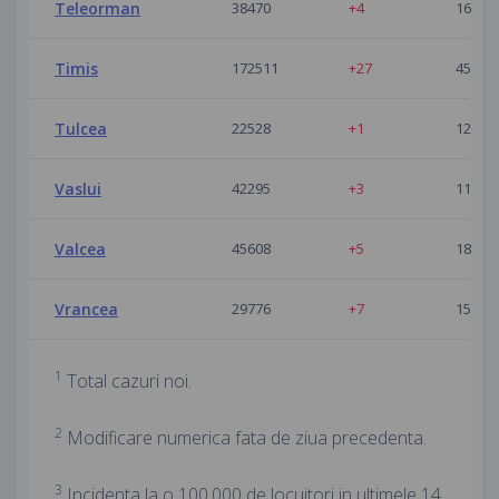
Teleorman
38470
+4
16
Timis
172511
+27
45
Tulcea
22528
+1
12
Vaslui
42295
+3
11
Valcea
45608
+5
18
Vrancea
29776
+7
15
1
Total cazuri noi.
2
Modificare numerica fata de ziua precedenta.
3
Incidenta la o 100.000 de locuitori in ultimele 14