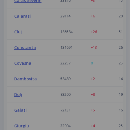
Caras Severin
33816
+3
15
Calarasi
29114
+6
20
Cluj
186584
+26
51
Constanta
131691
+13
26
Covasna
22257
0
25
Dambovita
58489
+2
14
Dolj
83200
+8
19
Galati
72131
+5
16
Giurgiu
32004
+4
25