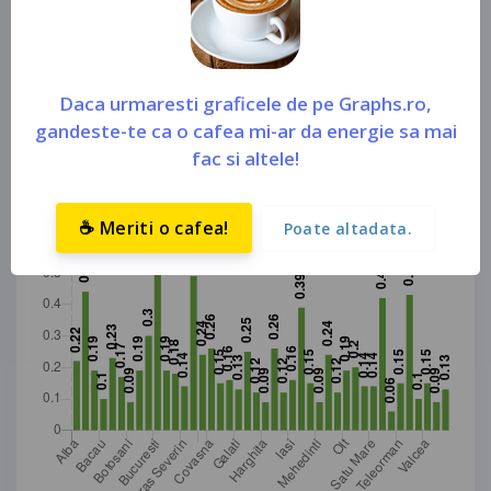
856 din 14.10.2020
).
Daca urmaresti graficele de pe Graphs.ro,
gandeste-te ca o cafea mi-ar da energie sa mai
fac si altele!
☕ Meriti o cafea!
Poate altadata.