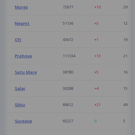
Mures
72677
+10
29
Neamt
51136
+5
12
Olt
43672
+1
19
Prahova
111334
+13
21
Satu Mare
38780
+5
16
Salaj
30288
+4
15
Sibiu
89612
+21
49
Suceava
65227
0
5