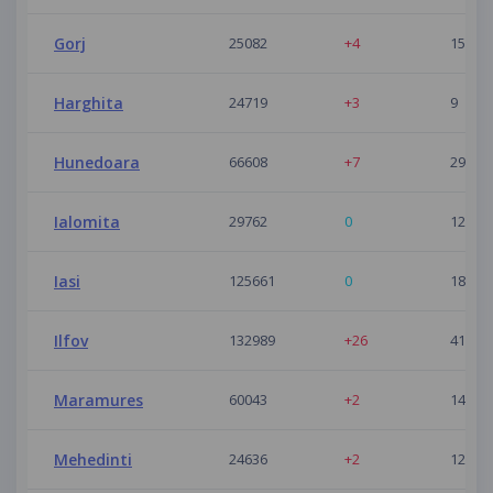
Gorj
25082
+4
15
Harghita
24719
+3
9
Hunedoara
66608
+7
29
Ialomita
29762
0
12
Iasi
125661
0
18
Ilfov
132989
+26
41
Maramures
60043
+2
14
Mehedinti
24636
+2
12