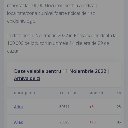
raportat la 100,000 locuitori pentru a indica o
localitate/zona cu nivel foarte ridicat de risc
epidemiologic.
In data de 11 Noiembrie 2022 in Romania, incidenta la
100.000 de locuitori in ultimele 14 zile era de 29 de
cazuri.
Date valabile pentru 11 Noiembrie 2022 |
Arhiva pe zi
1
2
NUME JUDET
TOTAL
MOD.
100K/1
Alba
59511
+6
25
Arad
78075
+10
45