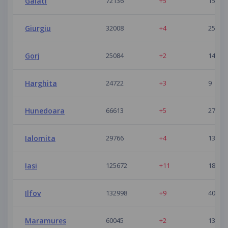
Galati
72136
+5
15
Giurgiu
32008
+4
25
Gorj
25084
+2
14
Harghita
24722
+3
9
Hunedoara
66613
+5
27
Ialomita
29766
+4
13
Iasi
125672
+11
18
Ilfov
132998
+9
40
Maramures
60045
+2
13