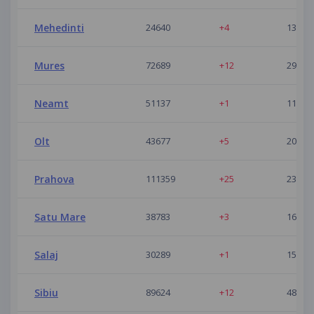
Mehedinti
24640
+4
13
Mures
72689
+12
29
Neamt
51137
+1
11
Olt
43677
+5
20
Prahova
111359
+25
23
Satu Mare
38783
+3
16
Salaj
30289
+1
15
Sibiu
89624
+12
48