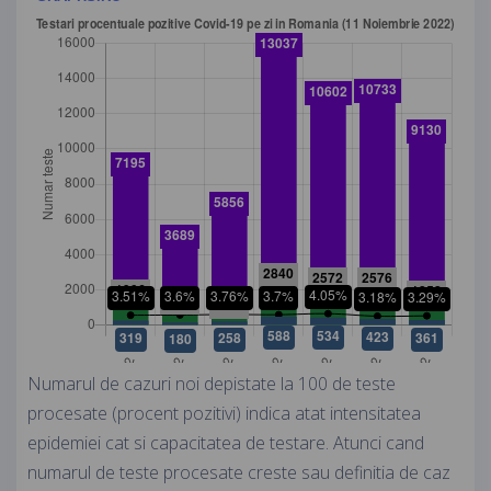
Numarul de cazuri noi depistate la 100 de teste
procesate (procent pozitivi) indica atat intensitatea
epidemiei cat si capacitatea de testare. Atunci cand
numarul de teste procesate creste sau definitia de caz