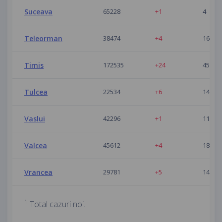
Suceava
65228
+1
4
Teleorman
38474
+4
16
Timis
172535
+24
45
Tulcea
22534
+6
14
Vaslui
42296
+1
11
Valcea
45612
+4
18
Vrancea
29781
+5
14
1
Total cazuri noi.