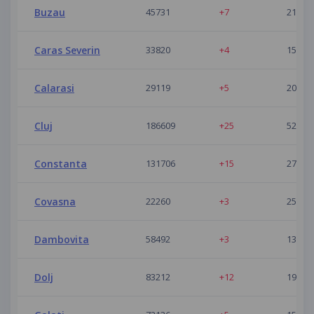
Buzau
45731
+7
21
Caras Severin
33820
+4
15
Calarasi
29119
+5
20
Cluj
186609
+25
52
Constanta
131706
+15
27
Covasna
22260
+3
25
Dambovita
58492
+3
13
Dolj
83212
+12
19