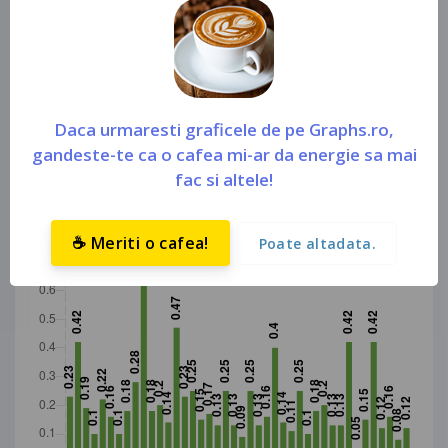
sistemul informatic (
https://bit.ly/3580SKJ
) din care se
scad focarele (sursa: art. 4 din anexa nr. 2 la
H.G. nr.
856 din 14.10.2020
).
Daca urmaresti graficele de pe Graphs.ro,
gandeste-te ca o cafea mi-ar da energie sa mai
fac si altele!
☕ Meriti o cafea!
Poate altadata.